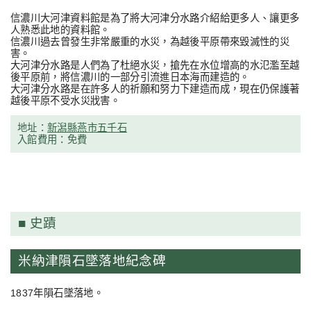
信濃川大河津資料館是為了將大河津分水路介紹給更多人、讓更多
人熟悉此地的資料館。
信濃川過去曾發生非常嚴重的水災，為越後平原帶來毀滅性的災
害。
大河津分水路是人們為了杜絕水災，搶先在水位增高的水氾濫至越
後平原前，將信濃川的一部分引流進日本海而建造的。
大河津分水路是在許多人的祈願和努力下建造而成，現在仍保護著
越後平原不受水災戕害。
地址：
新潟縣燕市五千石
入館費用：免費
史蹟
米納津隕石墜落地紀念碑
1837年隕石墜落地。