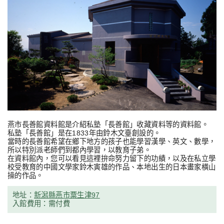
燕市長善館資料館是介紹私塾「長善館」收藏資料等的資料館。
私塾「長善館」是在1833年由鈴木文臺創設的。
當時的長善館希望在鄉下地方的孩子也能學習漢學、英文、數學，
所以特別派老師們到都內學習，以教育子弟。
在資料館內，您可以看見這裡拚命努力留下的功績，以及在私立學
校受教育的中國文學家鈴木寅雄的作品、本地出生的日本畫家橫山
操的作品。
地址：
新潟縣燕市粟生津97
入館費用：需付費