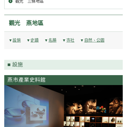
觀光 三條地區
觀光 燕地區
設施
史蹟
名勝
寺社
自然、公園
設施
燕市產業史料館