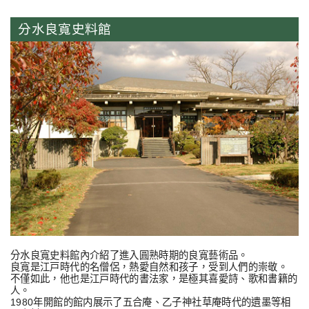
分水良寬史料館
分水良寬史料館內介紹了進入圓熟時期的良寬藝術品。
良寬是江戸時代的名僧侶，熱愛自然和孩子，受到人們的崇敬。
不僅如此，他也是江戸時代的書法家，是極其喜愛詩、歌和書籍的
人。
1980年開館的館内展示了五合庵、乙子神社草庵時代的遺墨等相