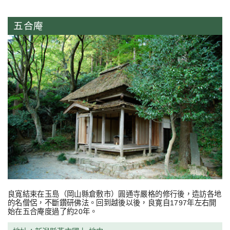
五合庵
良寬結束在玉島（岡山縣倉敷市）圓通寺嚴格的修行後，造訪各地
的名僧侶，不斷鑽研佛法。回到越後以後，良寛自1797年左右開
始在五合庵度過了約20年。