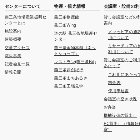
センターについて
物産・観光情報
会議室・設備の利
燕三条地場産業振興セ
燕三条物産館
貸し会議室などの
ンターとは
案内
燕三条Wing
施設案内
メッセピアの施
道の駅 燕三条地場産セ
用について
建築概要
ンター
リサーチコアの
交通アクセス
燕三条金物本舗（ネッ
利用について
トショップ）
職員募集
貸し会議室のご利
レストラン(燕三条Bit)
記者会見一覧
あたって
燕三条夢創紀行
情報公開
ご利用にあたっ
燕三条まちあるき
料金表
燕三条工場見学
使用申込書
会議室の空き状況
お弁当
機械設備の貸出し
PC貸出し（情報研
室）