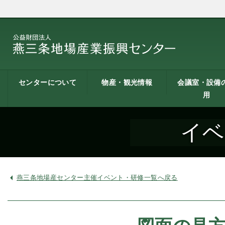
センターについて
物産・観光情報
会議室・設備
用
燕三条地場産業振興
施設案内
建築概要
交通アクセス
職員募集
記者会見一覧
情報公開
燕三条物産館
燕三条Wing
道の駅 燕三条地場産
燕三条金物本舗（ネ
レストラン（燕三条
燕三条夢創紀行
燕三条まちあるき
燕三条工場見学
センターとは
センター
ットショップ）
Bit）
貸し会議室など
貸し会議室のご
会議室の空き状
お弁当
機械設備の貸出
PC貸出し（情報
イベ
用案内
にあたって
室）
燕三条地場産センター主催イベント・研修一覧へ戻る