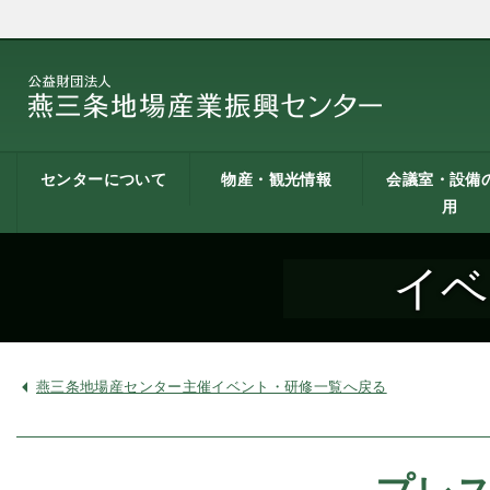
センターについて
物産・観光情報
会議室・設備
用
燕三条地場産業振興
施設案内
建築概要
交通アクセス
職員募集
記者会見一覧
情報公開
燕三条物産館
燕三条Wing
道の駅 燕三条地場産
燕三条金物本舗（ネ
レストラン（燕三条
燕三条夢創紀行
燕三条まちあるき
燕三条工場見学
センターとは
センター
ットショップ）
Bit）
貸し会議室など
貸し会議室のご
会議室の空き状
お弁当
機械設備の貸出
PC貸出し（情報
イベ
用案内
にあたって
室）
燕三条地場産センター主催イベント・研修一覧へ戻る