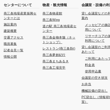
センターについて
物産・観光情報
会議室・設備の利
燕三条地場産業振興セ
燕三条物産館
貸し会議室などの
ンターとは
案内
燕三条Wing
施設案内
メッセピアの施
道の駅 燕三条地場産セ
用について
建築概要
ンター
リサーチコアの
交通アクセス
燕三条金物本舗（ネッ
利用について
トショップ）
職員募集
貸し会議室のご利
レストラン(燕三条Bit)
記者会見一覧
あたって
燕三条夢創紀行
情報公開
ご利用にあたっ
燕三条まちあるき
料金表
燕三条工場見学
使用申込書
会議室の空き状況
お弁当
機械設備の貸出し
PC貸出し（情報研
室）