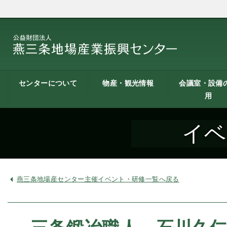
センターについて
物産・観光情報
会議室・設備
用
燕三条地場産業振興
施設案内
建築概要
交通アクセス
職員募集
記者会見一覧
情報公開
燕三条物産館
燕三条Wing
道の駅 燕三条地場産
燕三条金物本舗（ネ
レストラン（燕三条
燕三条夢創紀行
燕三条まちあるき
燕三条工場見学
センターとは
センター
ットショップ）
Bit）
貸し会議室など
貸し会議室のご
会議室の空き状
お弁当
機械設備の貸出
PC貸出し（情報
イベ
用案内
にあたって
室）
燕三条地場産センター主催イベント・研修一覧へ戻る