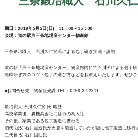
三条鍛冶職人 石川久
期日：2019年5月5日(日) 11：00～15：00
会場：道の駅燕三条地場産センター物産館
三条鍛冶職人 石川久仁於氏による包丁研ぎ実演・説明
道の駅「燕三条地場産センター」物産館内にて石川氏による包丁研
随時研ぎ方のコツ・包丁の選び方などをお教えいたします。ぜひご
■お問合せ先 物産観光課 TEL：0256-32-2311
鍛冶職人 石川久仁於 氏 略歴
高校卒業後、農機具会社に修行の為入社
その後、家業である包丁製造に携わる
初代 祖父 石川吉造氏が火箸を製造していたが後に包丁製造に移行
二代目 父 石川国助氏