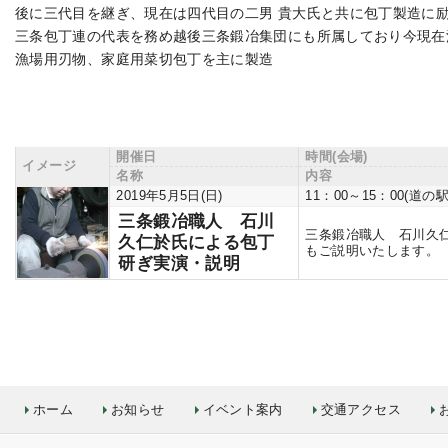
後に三代目を継ぎ、現在は四代目の二男 貴大氏と共に包丁製造に
三条包丁連の代表を務め越後三条鍛冶集団にも所属しており今現在
漁場用刃物、家庭用菜切包丁を主に製造
開催日
時間(会場)
イメージ
名称
内容
2019年5月5日(日)
11：00～15：00(
三条鍛冶職人 石川
三条鍛冶職人 石川久
久仁於氏による包丁
もご説明いたします。
研ぎ実演・説明
ホーム
お知らせ
イベント案内
交通アクセス