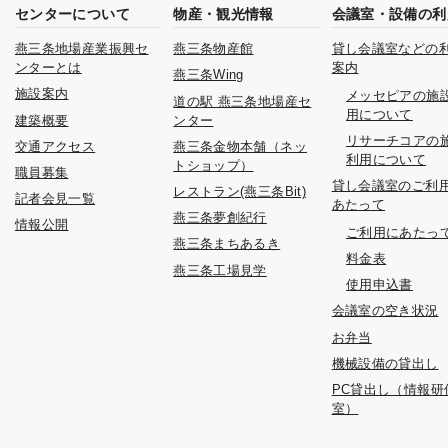
センターについて
物産・観光情報
会議室・設備の利
燕三条地場産業振興セ
燕三条物産館
貸し会議室などの
ンターとは
案内
燕三条Wing
施設案内
メッセピアの施
道の駅 燕三条地場産セ
用について
建築概要
ンター
リサーチコアの
交通アクセス
燕三条金物本舗（ネッ
利用について
トショップ）
職員募集
貸し会議室のご利
レストラン(燕三条Bit)
記者会見一覧
あたって
燕三条夢創紀行
情報公開
ご利用にあたっ
燕三条まちあるき
料金表
燕三条工場見学
使用申込書
会議室の空き状況
お弁当
機械設備の貸出し
PC貸出し（情報研
室）