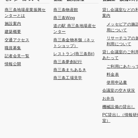
燕三条地場産業振興セ
燕三条物産館
貸し会議室などの
ンターとは
案内
燕三条Wing
施設案内
メッセピアの施
道の駅 燕三条地場産セ
用について
建築概要
ンター
リサーチコアの
交通アクセス
燕三条金物本舗（ネッ
利用について
トショップ）
職員募集
貸し会議室のご利
レストラン(燕三条Bit)
記者会見一覧
あたって
燕三条夢創紀行
情報公開
ご利用にあたっ
燕三条まちあるき
料金表
燕三条工場見学
使用申込書
会議室の空き状況
お弁当
機械設備の貸出し
PC貸出し（情報研
室）