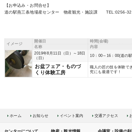
【お申込み・お問合せ】
道の駅燕三条地場産センター 物産観光・施設課 TEL:0256-32-
開催日
時間(会場)
イメージ
名称
内容
2019年8月11日（日）～18日
10：00～16：00(
（日）
お盆フェア・ものづ
職人の匠の技を体験で
究にも最適です！
くり体験工房
ホーム
お知らせ
イベント案内
交通アクセス
センターについて
物産・観光情報
会議室・設備の利