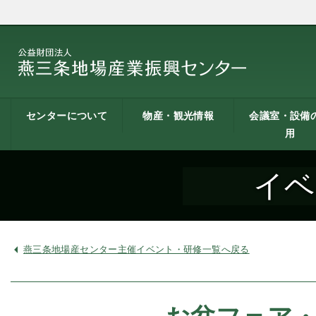
センターについて
物産・観光情報
会議室・設備
用
燕三条地場産業振興
施設案内
建築概要
交通アクセス
職員募集
記者会見一覧
情報公開
燕三条物産館
燕三条Wing
道の駅 燕三条地場産
燕三条金物本舗（ネ
レストラン（燕三条
燕三条夢創紀行
燕三条まちあるき
燕三条工場見学
センターとは
センター
ットショップ）
Bit）
貸し会議室など
貸し会議室のご
会議室の空き状
お弁当
機械設備の貸出
PC貸出し（情報
イベ
用案内
にあたって
室）
燕三条地場産センター主催イベント・研修一覧へ戻る