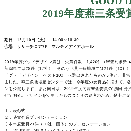
GOOD D
2019年度燕三条
期日：12月10日（火） 14:00～16:30
会場：リサーチコア7F マルチメディアホール
2019年度グッドデザイン賞は、受賞件数「1,420件（審査対象数 
新潟県では29件（17社）、そのうち燕三条地域では21件（10社
「グッドデザイン・ベスト100」へ選出されたものが5件と、非
ました。燕三条地場産センターでは、今年度の受賞品を揃えて、
ンを公開します。また同日は、2019年度同賞審査委員の“濱田 芳
せて開催。デザインを活用したものづくりの参考のため、是非ご参
１．表彰式
２．受賞企業プレゼンテーション
◇本年度受賞21件（10社・団体）のプレゼンテーション
３．特別講演 “特徴をつくる・示す”（仮称）