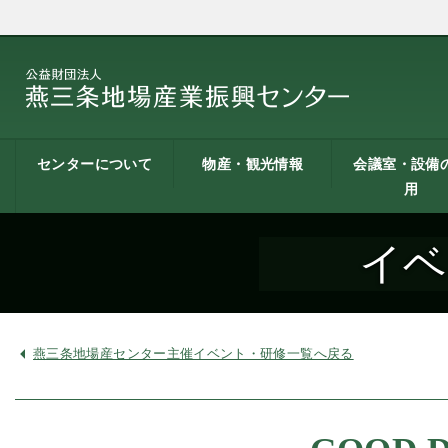
センターについて
物産・観光情報
会議室・設備
用
燕三条地場産業振興
施設案内
建築概要
交通アクセス
職員募集
記者会見一覧
情報公開
燕三条物産館
燕三条Wing
道の駅 燕三条地場産
燕三条金物本舗（ネ
レストラン（燕三条
燕三条夢創紀行
燕三条まちあるき
燕三条工場見学
センターとは
センター
ットショップ）
Bit）
貸し会議室など
貸し会議室のご
会議室の空き状
お弁当
機械設備の貸出
PC貸出し（情報
イベ
用案内
にあたって
室）
燕三条地場産センター主催イベント・研修一覧へ戻る