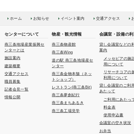
ホーム
お知らせ
イベント案内
交通アクセス
センターについて
物産・観光情報
会議室・設備の利
燕三条地場産業振興セ
燕三条物産館
貸し会議室などの
ンターとは
案内
燕三条Wing
施設案内
メッセピアの施
道の駅 燕三条地場産セ
用について
建築概要
ンター
リサーチコアの
交通アクセス
燕三条金物本舗（ネッ
利用について
トショップ）
職員募集
貸し会議室のご利
レストラン(燕三条Bit)
記者会見一覧
あたって
燕三条夢創紀行
情報公開
ご利用にあたっ
燕三条まちあるき
料金表
燕三条工場見学
使用申込書
会議室の空き状況
お弁当