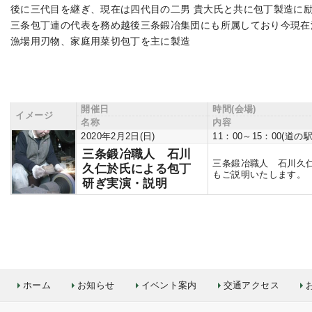
後に三代目を継ぎ、現在は四代目の二男 貴大氏と共に包丁製造に
三条包丁連の代表を務め越後三条鍛冶集団にも所属しており今現在
漁場用刃物、家庭用菜切包丁を主に製造
開催日
時間(会場)
イメージ
名称
内容
2020年2月2日(日)
11：00～15：00(
三条鍛冶職人 石川
三条鍛冶職人 石川久
久仁於氏による包丁
もご説明いたします。
研ぎ実演・説明
ホーム
お知らせ
イベント案内
交通アクセス