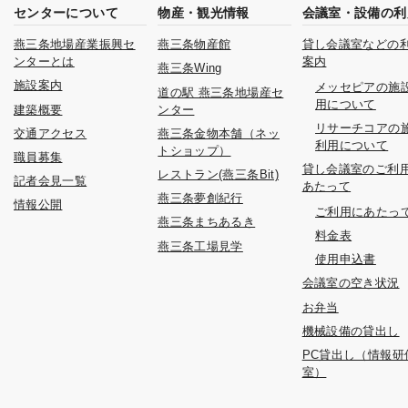
センターについて
物産・観光情報
会議室・設備の利
燕三条地場産業振興セ
燕三条物産館
貸し会議室などの
ンターとは
案内
燕三条Wing
施設案内
メッセピアの施
道の駅 燕三条地場産セ
用について
建築概要
ンター
リサーチコアの
交通アクセス
燕三条金物本舗（ネッ
利用について
トショップ）
職員募集
貸し会議室のご利
レストラン(燕三条Bit)
記者会見一覧
あたって
燕三条夢創紀行
情報公開
ご利用にあたっ
燕三条まちあるき
料金表
燕三条工場見学
使用申込書
会議室の空き状況
お弁当
機械設備の貸出し
PC貸出し（情報研
室）