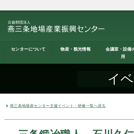
センターについて
物産・観光情報
会議室・設備
用
燕三条地場産業振興
施設案内
建築概要
交通アクセス
職員募集
記者会見一覧
情報公開
燕三条物産館
燕三条Wing
道の駅 燕三条地場産
燕三条金物本舗（ネ
レストラン（燕三条
燕三条夢創紀行
燕三条まちあるき
燕三条工場見学
センターとは
センター
ットショップ）
Bit）
貸し会議室など
貸し会議室のご
会議室の空き状
お弁当
機械設備の貸出
PC貸出し（情報
イベ
用案内
にあたって
室）
燕三条地場産センター主催イベント・研修一覧へ戻る