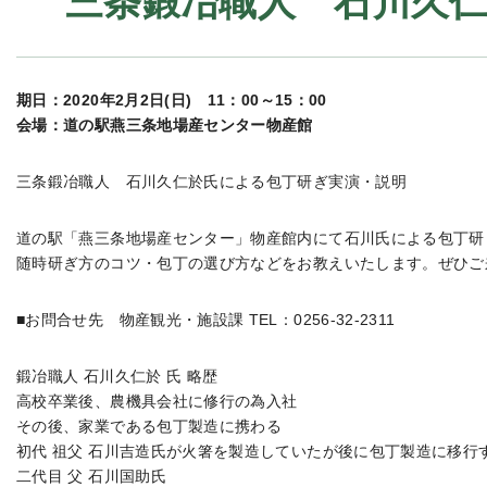
三条鍛冶職人 石川久
期日：2020年2月2日(日) 11：00～15：00
会場：道の駅燕三条地場産センター物産館
三条鍛冶職人 石川久仁於氏による包丁研ぎ実演・説明
道の駅「燕三条地場産センター」物産館内にて石川氏による包丁研
随時研ぎ方のコツ・包丁の選び方などをお教えいたします。ぜひご
■お問合せ先 物産観光・施設課 TEL：0256-32-2311
鍛冶職人 石川久仁於 氏 略歴
高校卒業後、農機具会社に修行の為入社
その後、家業である包丁製造に携わる
初代 祖父 石川吉造氏が火箸を製造していたが後に包丁製造に移行
二代目 父 石川国助氏