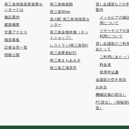
燕三条地場産業振興セ
燕三条物産館
貸し会議室などの
ンターとは
案内
燕三条Wing
施設案内
メッセピアの施
道の駅 燕三条地場産セ
用について
建築概要
ンター
リサーチコアの
交通アクセス
燕三条金物本舗（ネッ
利用について
トショップ）
職員募集
貸し会議室のご利
レストラン(燕三条Bit)
記者会見一覧
あたって
燕三条夢創紀行
情報公開
ご利用にあたっ
燕三条まちあるき
料金表
燕三条工場見学
使用申込書
会議室の空き状況
お弁当
機械設備の貸出し
PC貸出し（情報研
室）