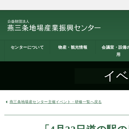
センターについて
物産・観光情報
会議室・設備
用
燕三条地場産業振興
施設案内
建築概要
交通アクセス
職員募集
記者会見一覧
情報公開
燕三条物産館
燕三条Wing
道の駅 燕三条地場産
燕三条金物本舗（ネ
レストラン（燕三条
燕三条夢創紀行
燕三条まちあるき
燕三条工場見学
センターとは
センター
ットショップ）
Bit）
貸し会議室など
貸し会議室のご
会議室の空き状
お弁当
機械設備の貸出
PC貸出し（情報
イベ
用案内
にあたって
室）
燕三条地場産センター主催イベント・研修一覧へ戻る