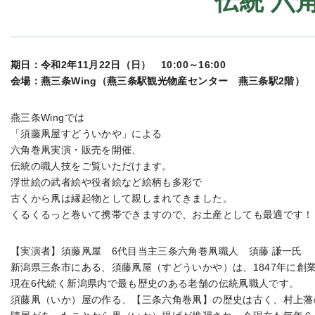
伝統 六
期日：令和2年11月22日（日） 10:00～16:00
会場：燕三条Wing（燕三条駅観光物産センター 燕三条駅2階）
燕三条Wingでは
「須藤凧屋すどういかや」による
六角巻凧実演・販売を開催、
伝統の職人技をご覧いただけます。
浮世絵の武者絵や役者絵など絵柄も多彩で
古くから凧は縁起物として親しまれてきました。
くるくるっと巻いて携帯できますので、お土産としても最適です！
【実演者】須藤凧屋 6代目当主三条六角巻凧職人 須藤 謙一氏
新潟県三条市にある、須藤凧屋（すどういかや）は、1847年に創
現在6代続く新潟県内で最も歴史のある老舗の伝統凧職人です。
須藤凧（いか）屋の作る、【三条六角巻凧】の歴史は古く、村上藩