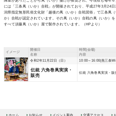
陣屋があったことから凧（いか）揚げが推奨され、今現在も毎年６
には「三条凧（いか）合戦」が開催されており、平成27年3月24日
潟県指定無形民俗文化財「越後の凧（いか）合戦習俗」で三条凧（
か）合戦が認定されています。その凧（いか）合戦の凧（いか）を
すべて須藤凧（いか）屋で製作されています。（HPより）
開催日
時間(会場)
イメージ
名称
内容
令和2年11月22日（日）
10:00～16:00(燕
伝統 六角巻凧実演・
伝統 六角巻凧実演・販
販売
ホーム
お知らせ
イベント案内
交通アクセス