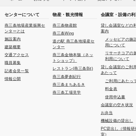
センターについて
物産・観光情報
会議室・設備の利
燕三条地場産業振興セ
燕三条物産館
貸し会議室などの
ンターとは
案内
燕三条Wing
施設案内
メッセピアの施
道の駅 燕三条地場産セ
用について
建築概要
ンター
リサーチコアの
交通アクセス
燕三条金物本舗（ネッ
利用について
トショップ）
職員募集
貸し会議室のご利
レストラン(燕三条Bit)
記者会見一覧
あたって
燕三条夢創紀行
情報公開
ご利用にあたっ
燕三条まちあるき
料金表
燕三条工場見学
使用申込書
会議室の空き状況
お弁当
機械設備の貸出し
PC貸出し（情報研
室）