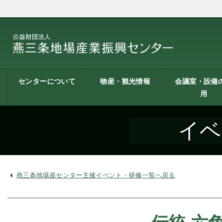
センターについて
物産・観光情報
会議室・設備
用
燕三条地場産業振興
施設案内
建築概要
交通アクセス
職員募集
記者会見一覧
情報公開
燕三条物産館
燕三条Wing
道の駅 燕三条地場産
燕三条金物本舗（ネ
レストラン（燕三条
燕三条夢創紀行
燕三条まちあるき
燕三条工場見学
センターとは
センター
ットショップ）
Bit）
貸し会議室など
貸し会議室のご
会議室の空き状
お弁当
機械設備の貸出
PC貸出し（情報
イベ
用案内
にあたって
室）
燕三条地場産センター主催イベント・研修一覧へ戻る