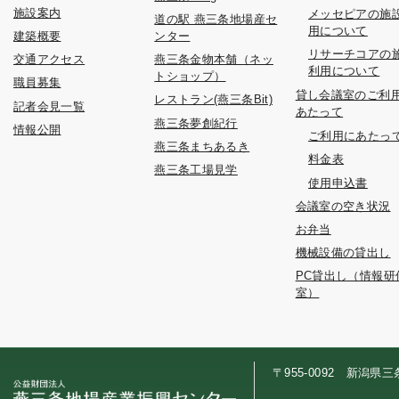
施設案内
メッセピアの施
道の駅 燕三条地場産セ
用について
建築概要
ンター
リサーチコアの
交通アクセス
燕三条金物本舗（ネッ
利用について
トショップ）
職員募集
貸し会議室のご利
レストラン(燕三条Bit)
記者会見一覧
あたって
燕三条夢創紀行
情報公開
ご利用にあたっ
燕三条まちあるき
料金表
燕三条工場見学
使用申込書
会議室の空き状況
お弁当
機械設備の貸出し
PC貸出し（情報研
室）
〒955-0092 新潟県