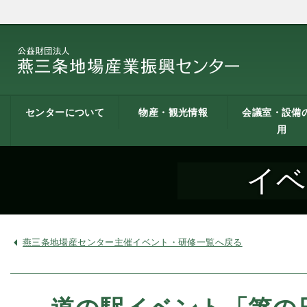
センターについて
物産・観光情報
会議室・設備
用
燕三条地場産業振興
施設案内
建築概要
交通アクセス
職員募集
記者会見一覧
情報公開
燕三条物産館
燕三条Wing
道の駅 燕三条地場産
燕三条金物本舗（ネ
レストラン（燕三条
燕三条夢創紀行
燕三条まちあるき
燕三条工場見学
センターとは
センター
ットショップ）
Bit）
貸し会議室など
貸し会議室のご
会議室の空き状
お弁当
機械設備の貸出
PC貸出し（情報
イベ
用案内
にあたって
室）
燕三条地場産センター主催イベント・研修一覧へ戻る