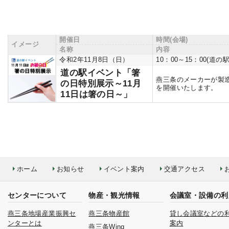
開催日
時間(会場)
イメージ
名称
内容
令和2年11月8日（日）
10：00～15：00(
道の駅イベント「箸
燕三条のメーカーが製
の日特別展示～11月
を開催いたします。
11日は箸の日～」
ホーム
お知らせ
イベント案内
交通アクセス
センターについて
物産・観光情報
会議室・設備の利
燕三条地場産業振興セ
燕三条物産館
貸し会議室などの
ンターとは
案内
燕三条Wing