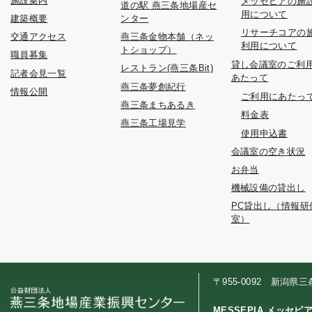
施設案内
メッセピアの施
道の駅 燕三条地場産セ
用について
建築概要
ンター
リサーチコアの
交通アクセス
燕三条金物本舗（ネッ
利用について
トショップ）
職員募集
貸し会議室のご利
レストラン(燕三条Bit)
記者会見一覧
あたって
燕三条夢創紀行
情報公開
ご利用にあたっ
燕三条まちあるき
料金表
燕三条工場見学
使用申込書
会議室の空き状況
お弁当
機械設備の貸出し
PC貸出し（情報研
室）
〒955-0092 新潟県
MESSEPIA メッセピ