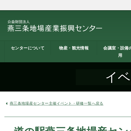
センターについて
物産・観光情報
会議室・設備
用
燕三条地場産業振興
施設案内
建築概要
交通アクセス
職員募集
記者会見一覧
情報公開
燕三条物産館
燕三条Wing
道の駅 燕三条地場産
燕三条金物本舗（ネ
レストラン（燕三条
燕三条夢創紀行
燕三条まちあるき
燕三条工場見学
センターとは
センター
ットショップ）
Bit）
貸し会議室など
貸し会議室のご
会議室の空き状
お弁当
機械設備の貸出
PC貸出し（情報
イベ
用案内
にあたって
室）
燕三条地場産センター主催イベント・研修一覧へ戻る