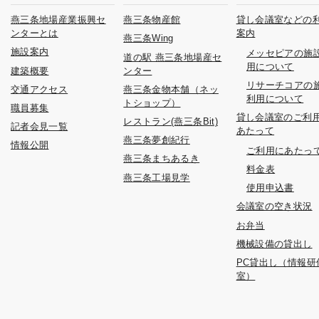
燕三条地場産業振興セ
燕三条物産館
貸し会議室などの
ンターとは
案内
燕三条Wing
施設案内
メッセピアの施
道の駅 燕三条地場産セ
用について
建築概要
ンター
リサーチコアの
交通アクセス
燕三条金物本舗（ネッ
利用について
トショップ）
職員募集
貸し会議室のご利
レストラン(燕三条Bit)
記者会見一覧
あたって
燕三条夢創紀行
情報公開
ご利用にあたっ
燕三条まちあるき
料金表
燕三条工場見学
使用申込書
会議室の空き状況
お弁当
機械設備の貸出し
PC貸出し（情報研
室）