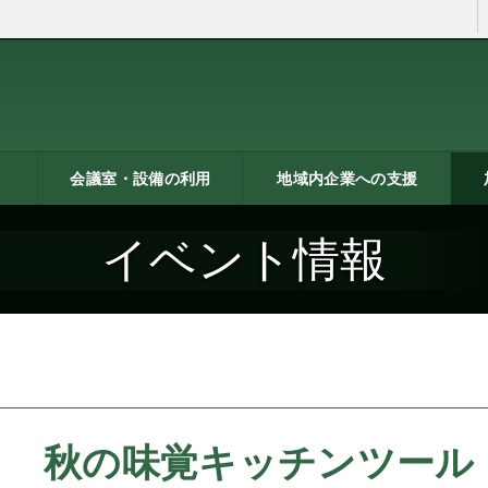
会議室・設備の利用
地域内企業への支援
ン
トシ
）
貸し会議室などの利用案内
貸し会議室のご利用にあた
会議室の空き状況
お弁当
機械設備の貸出し
PC貸出し（情報研修室）
メッセピアの施設利用につ
リサーチコアの施設利用に
ご利用にあたって
料金表
使用申込書
総合案内
燕三条ものづくり企業ナビ
技術支援・相談
燕三条ブランド
海外展開支援
開発力UP
研修のご案内
リサーチコア活用ブック
異業種プラザ
情報ライブラリー
支援助成制度へのリンク
研
書
ビ
燕
イベント情報
って
いて
ついて
秋の味覚キッチンツール