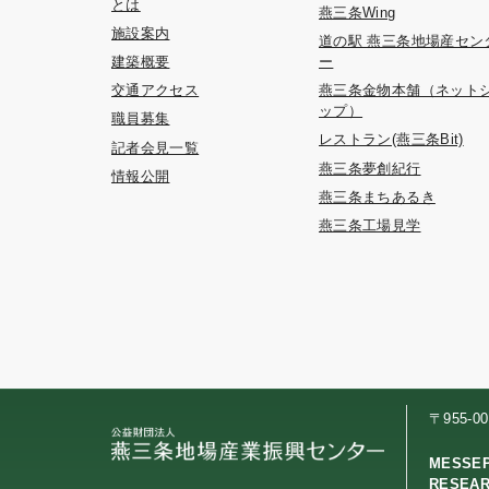
とは
燕三条Wing
施設案内
道の駅 燕三条地場産セン
建築概要
ー
交通アクセス
燕三条金物本舗（ネット
ップ）
職員募集
レストラン(燕三条Bit)
記者会見一覧
燕三条夢創紀行
情報公開
燕三条まちあるき
燕三条工場見学
〒955-
MESSE
RESEA