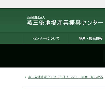
センターについて
物産・観光情報
燕三条地場産業振興センタ
施設案内
建築概要
交通アクセス
職員募集
記者会見一覧
情報公開
燕三条物産館
燕三条Wing
道の駅 燕三条地場産セ
燕三条金物本舗（ネッ
レストラン（燕三条Bit
燕三条夢創紀行
燕三条まちあるき
燕三条工場見学
ーとは
ター
ョップ）
燕三条地場産センター主催イベント・研修一覧へ戻る