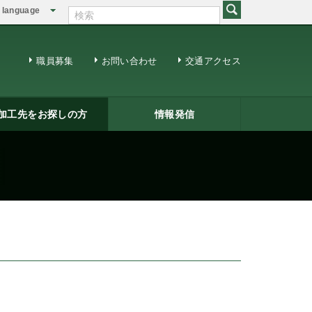
language
English
繁体中文
職員募集
お問い合わせ
交通アクセス
加工先をお探しの方
情報発信
修用ＤＶＤ
籍一覧
ジネスマッチング
三条ものづくり企業ナビ
情報発信
リサーチコアレポート
ビジネス情報
メールマガジン