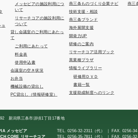
燕三条ものづくり企業ナビ
燕三
メッセピアの施設利用につ
いて
タ
技術支援・相談
リサーチコアの施設利用に
燕三条ブランド
ついて
ショ
海外展開支援
貸し会議室のご利用にあたっ
開発力UP
て
研修のご案内
ご利用にあたって
リサーチコア活用ブック
料金表
異業種プラザ
使用申込書
情報ライブラリー
会議室の空き状況
研修用ＤＶＤ
お弁当
書籍一覧
機械設備の貸出し
支援助成制度へのリンク
PC貸出し（情報研修室）
0092 新潟県三条市須頃1丁目17番地
PIA メッセピア
TEL. 0256-32-2311（代） ｜ FAX. 0256-34
RCH CORE リサーチコア
TEL. 0256-35-7811（代） ｜ FAX. 0256-32