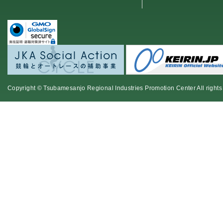
Copyright © Tsubamesanjo Regional Industries Promotion Center All rights