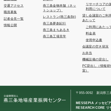
リサーチコアの
交通アクセス
燕三条金物本舗（ネッ
利用について
トショップ）
職員募集
貸し会議室のご利
レストラン(燕三条Bit)
記者会見一覧
あたって
燕三条夢創紀行
情報公開
ご利用にあたっ
燕三条まちあるき
料金表
燕三条工場見学
使用申込書
会議室の空き状況
お弁当
機械設備の貸出し
PC貸出し（情報研
室）
〒955-0092 新潟県
MESSEPIA メッセピ
RESEARCH CORE 