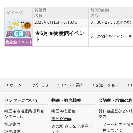
開催日
時間(会場)
イメージ
名称
内容
2025年6月1日～6月30日
9：30～17：30(道の
★6月★物産館イベン
6月の物産館イベント
ト
ホーム
お知らせ
イベント案内
交通アクセス
センターについて
物産・観光情報
会議室・設備の利
燕三条地場産業振興セ
燕三条物産館
貸し会議室などの
ンターとは
案内
燕三条Wing
施設案内
メッセピアの施
道の駅 燕三条地場産セ
用について
建築概要
ンター