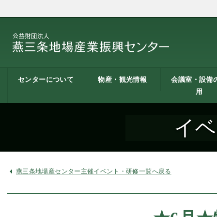
センターについて
物産・観光情報
会議室・設備
用
燕三条地場産業振興
施設案内
建築概要
交通アクセス
職員募集
記者会見一覧
情報公開
燕三条物産館
燕三条Wing
道の駅 燕三条地場産
燕三条金物本舗（ネ
レストラン（燕三条
燕三条夢創紀行
燕三条まちあるき
燕三条工場見学
センターとは
センター
ットショップ）
Bit）
貸し会議室など
貸し会議室のご
会議室の空き状
お弁当
機械設備の貸出
PC貸出し（情報
イベ
用案内
にあたって
室）
燕三条地場産センター主催イベント・研修一覧へ戻る