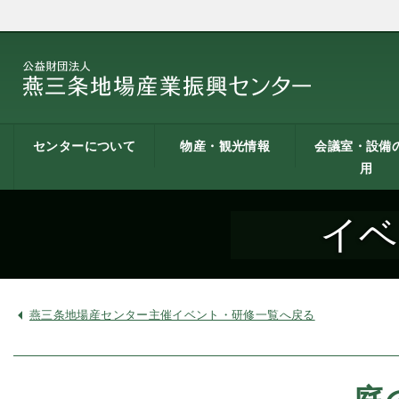
センターについて
物産・観光情報
会議室・設備
用
燕三条地場産業振興
施設案内
建築概要
交通アクセス
職員募集
記者会見一覧
情報公開
燕三条物産館
燕三条Wing
道の駅 燕三条地場産
燕三条金物本舗（ネ
レストラン（燕三条
燕三条夢創紀行
燕三条まちあるき
燕三条工場見学
センターとは
センター
ットショップ）
Bit）
貸し会議室など
貸し会議室のご
会議室の空き状
お弁当
機械設備の貸出
PC貸出し（情報
イベ
用案内
にあたって
室）
燕三条地場産センター主催イベント・研修一覧へ戻る