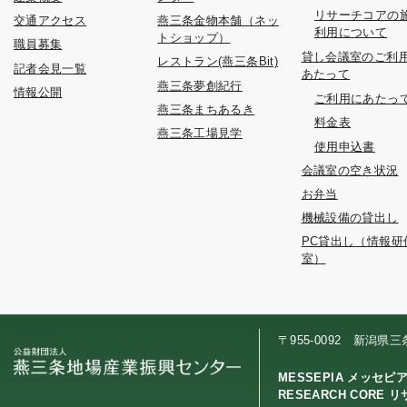
リサーチコアの
交通アクセス
燕三条金物本舗（ネッ
利用について
トショップ）
職員募集
貸し会議室のご利
レストラン(燕三条Bit)
記者会見一覧
あたって
燕三条夢創紀行
情報公開
ご利用にあたっ
燕三条まちあるき
料金表
燕三条工場見学
使用申込書
会議室の空き状況
お弁当
機械設備の貸出し
PC貸出し（情報研
室）
〒955-0092 新潟県
MESSEPIA メッセピ
RESEARCH CORE 