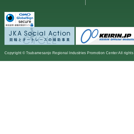
Copyright © Tsubamesanjo Regional Industries Promotion Center All rights