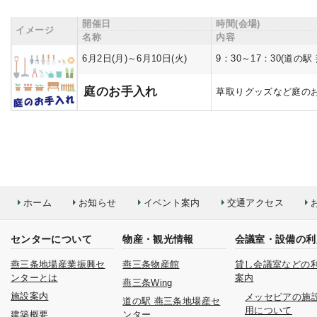
開催日
時間(会場)
イメージ
名称
内容
6月2日(月)～6月10日(火)
9：30～17：30(道
庭のお手入れ
草取りグッズなど庭の
ホーム
お知らせ
イベント案内
交通アクセス
センターについて
物産・観光情報
会議室・設備の利
燕三条地場産業振興セ
燕三条物産館
貸し会議室などの
ンターとは
案内
燕三条Wing
施設案内
メッセピアの施
道の駅 燕三条地場産セ
用について
建築概要
ンター