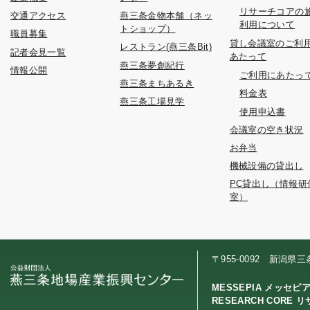
リサーチコアの
交通アクセス
燕三条金物本舗（ネッ
利用について
トショップ）
職員募集
貸し会議室のご利
レストラン(燕三条Bit)
記者会見一覧
あたって
燕三条夢創紀行
情報公開
ご利用にあたっ
燕三条まちあるき
料金表
燕三条工場見学
使用申込書
会議室の空き状況
お弁当
機械設備の貸出し
PC貸出し（情報研
室）
〒955-0092 新潟県
MESSEPIA メッセピ
RESEARCH CORE 