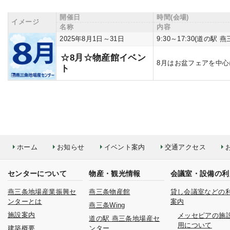
開催日
時間(会場)
イメージ
名称
内容
2025年8月1日～31日
9:30～17:30(道の
☆8月☆物産館イベン
8月はお盆フェアを中
ト
ホーム
お知らせ
イベント案内
交通アクセス
センターについて
物産・観光情報
会議室・設備の利
燕三条地場産業振興セ
燕三条物産館
貸し会議室などの
ンターとは
案内
燕三条Wing
施設案内
メッセピアの施
道の駅 燕三条地場産セ
用について
建築概要
ンター