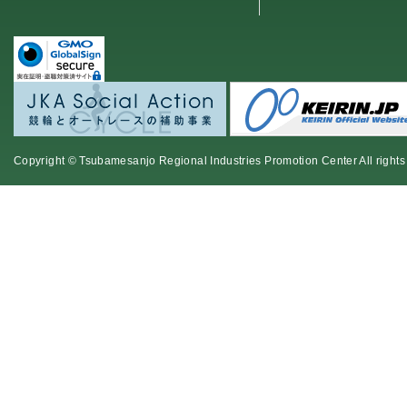
Copyright © Tsubamesanjo Regional Industries Promotion Center All rights