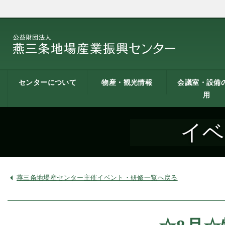
センターについて
物産・観光情報
会議室・設備
用
燕三条地場産業振興
施設案内
建築概要
交通アクセス
職員募集
記者会見一覧
情報公開
燕三条物産館
燕三条Wing
道の駅 燕三条地場産
燕三条金物本舗（ネ
レストラン（燕三条
燕三条夢創紀行
燕三条まちあるき
燕三条工場見学
センターとは
センター
ットショップ）
Bit）
貸し会議室など
貸し会議室のご
会議室の空き状
お弁当
機械設備の貸出
PC貸出し（情報
イベ
用案内
にあたって
室）
燕三条地場産センター主催イベント・研修一覧へ戻る