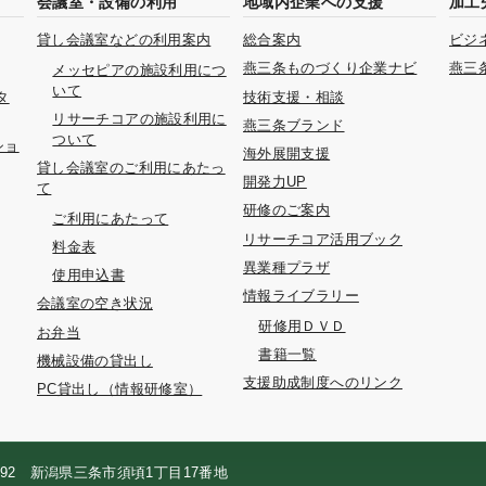
会議室・設備の利用
地域内企業への支援
加工
貸し会議室などの利用案内
総合案内
ビジ
燕三条ものづくり企業ナビ
燕三
メッセピアの施設利用につ
いて
タ
技術支援・相談
リサーチコアの施設利用に
燕三条ブランド
ついて
ショ
海外展開支援
貸し会議室のご利用にあたっ
開発力UP
て
研修のご案内
ご利用にあたって
リサーチコア活用ブック
料金表
異業種プラザ
使用申込書
情報ライブラリー
会議室の空き状況
研修用ＤＶＤ
お弁当
書籍一覧
機械設備の貸出し
支援助成制度へのリンク
PC貸出し（情報研修室）
0092 新潟県三条市須頃1丁目17番地