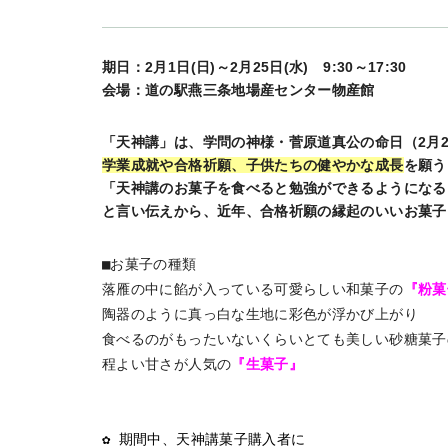
期日：2月1日(日)～2月25日(水) 9:30～17:30
会場：道の駅燕三条地場産センター物産館
「天神講」は、学問の神様・菅原道真公の命日（2月2
学業成就や合格祈願、子供たちの健やかな成長
を願う
「天神講のお菓子を食べると勉強ができるようになる
と言い伝えから、近年、合格祈願の縁起のいいお菓子
■お菓子の種類

落雁の中に餡が入っている可愛らしい和菓子の
『粉菓
陶器のように真っ白な生地に彩色が浮かび上がり

食べるのがもったいないくらいとても美しい砂糖菓子
程よい甘さが人気の