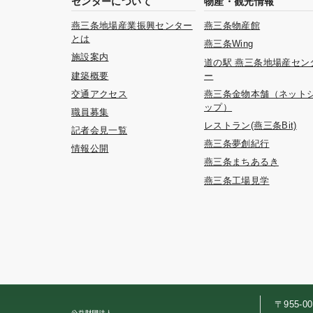
センターについて
物産・観光情報
燕三条地場産業振興センター
燕三条物産館
とは
燕三条Wing
施設案内
道の駅 燕三条地場産セン
建築概要
ー
交通アクセス
燕三条金物本舗（ネット
ップ）
職員募集
レストラン(燕三条Bit)
記者会見一覧
燕三条夢創紀行
情報公開
燕三条まちあるき
燕三条工場見学
〒955-