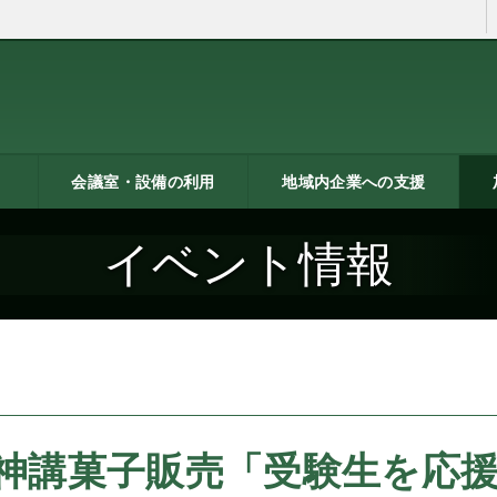
会議室・設備の利用
地域内企業への支援
ン
トシ
）
貸し会議室などの利用案内
貸し会議室のご利用にあた
会議室の空き状況
お弁当
機械設備の貸出し
PC貸出し（情報研修室）
メッセピアの施設利用につ
リサーチコアの施設利用に
ご利用にあたって
料金表
使用申込書
総合案内
燕三条ものづくり企業ナビ
技術支援・相談
燕三条ブランド
海外展開支援
開発力UP
研修のご案内
リサーチコア活用ブック
異業種プラザ
情報ライブラリー
支援助成制度へのリンク
研
書
ビ
燕
イベント情報
って
いて
ついて
神講菓子販売「受験生を応