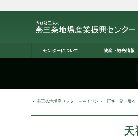
センターについて
物産・観光情報
燕三条地場産業振興センタ
施設案内
建築概要
交通アクセス
職員募集
記者会見一覧
情報公開
燕三条物産館
燕三条Wing
道の駅 燕三条地場産セ
燕三条金物本舗（ネッ
レストラン（燕三条Bit
燕三条夢創紀行
燕三条まちあるき
燕三条工場見学
ーとは
ター
ョップ）
燕三条地場産センター主催イベント・研修一覧へ戻る
天