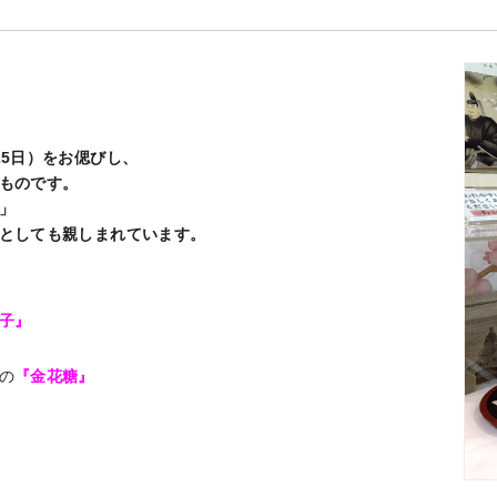
5日）をお偲びし、
ものです。
」
としても親しまれています。
子』
の
『金花糖』