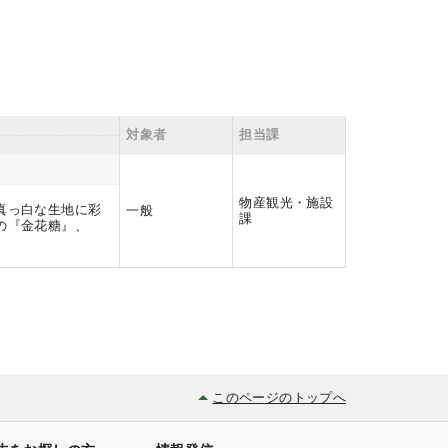
対象者
担当課
物産観光・施設
真っ白な生地に彩
一般
課
の『金花糖』、
このページのトップへ