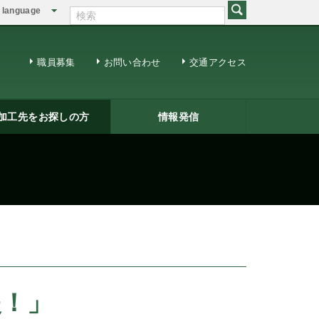
language
English
繁体中文
職員募集
お問い合わせ
交通アクセス
加工先をお探しの方
情報発信
修用ＤＶＤ
籍一覧
ジネスマッチング
三条ものづくり企業ナビ
情報発信
リサーチコアレポート
ビジネス情報
メールマガジン
援！」