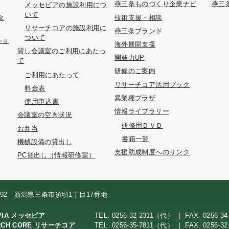
燕三条ものづくり企業ナビ
燕三
メッセピアの施設利用につ
いて
タ
技術支援・相談
リサーチコアの施設利用に
燕三条ブランド
ついて
ショ
海外展開支援
貸し会議室のご利用にあたっ
開発力UP
て
研修のご案内
ご利用にあたって
リサーチコア活用ブック
料金表
異業種プラザ
使用申込書
情報ライブラリー
会議室の空き状況
研修用ＤＶＤ
お弁当
書籍一覧
機械設備の貸出し
支援助成制度へのリンク
PC貸出し（情報研修室）
0092 新潟県三条市須頃1丁目17番地
PIA メッセピア
TEL. 0256-32-2311（代） ｜ FAX. 0256-34
RCH CORE リサーチコア
TEL. 0256-35-7811（代） ｜ FAX. 0256-32