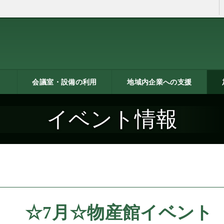
会議室・設備の利用
地域内企業への支援
ン
トシ
）
貸し会議室などの利用案内
貸し会議室のご利用にあた
会議室の空き状況
お弁当
機械設備の貸出し
PC貸出し（情報研修室）
メッセピアの施設利用につ
リサーチコアの施設利用に
ご利用にあたって
料金表
使用申込書
総合案内
燕三条ものづくり企業ナビ
技術支援・相談
燕三条ブランド
海外展開支援
開発力UP
研修のご案内
リサーチコア活用ブック
異業種プラザ
情報ライブラリー
支援助成制度へのリンク
研
書
ビ
燕
イベント情報
って
いて
ついて
☆7月☆物産館イベント