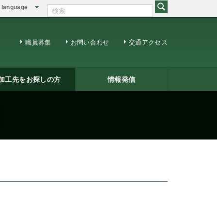
language
English
繁体中文
職員募集
お問い合わせ
交通アクセス
加工先をお探しの方
情報発信
修用ＤＶＤ
籍一覧
ジネスマッチング
三条ものづくり企業ナビ
情報発信
リサーチコアレポート
ビジネス情報
メールマガジン