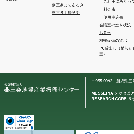
ご利用にあたっ
燕三条まちあるき
料金表
燕三条工場見学
使用申込書
会議室の空き状況
お弁当
機械設備の貸出し
PC貸出し（情報研
室）
〒955-0092 新潟県
MESSEPIA メッセピ
RESEARCH CORE 