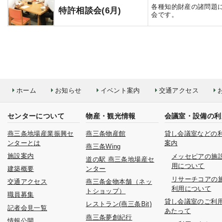
各種知的財産の諸問題
特許相談会(6月)
会です。
ホーム
お知らせ
イベント案内
交通アクセス
センターについて
物産・観光情報
会議室・設備の利
燕三条地場産業振興セ
燕三条物産館
貸し会議室などの
ンターとは
案内
燕三条Wing
施設案内
メッセピアの施
道の駅 燕三条地場産セ
用について
建築概要
ンター
リサーチコアの
交通アクセス
燕三条金物本舗（ネッ
利用について
トショップ）
職員募集
貸し会議室のご利
レストラン(燕三条Bit)
記者会見一覧
あたって
燕三条夢創紀行
情報公開