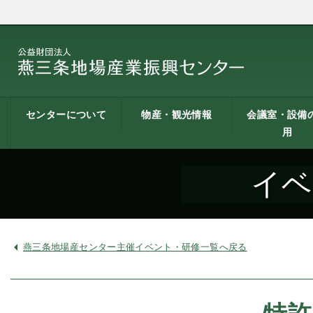
センターについて
物産・観光情報
会議室・設備
用
燕三条地場産業振興
施設案内
建築概要
交通アクセス
職員募集
記者会見一覧
情報公開
燕三条物産館
燕三条Wing
道の駅 燕三条地場産
燕三条金物本舗（ネ
レストラン（燕三条
燕三条夢創紀行
燕三条まちあるき
燕三条工場見学
センターとは
センター
ットショップ）
Bit）
貸し会議室など
貸し会議室のご
会議室の空き状
お弁当
機械設備の貸出
PC貸出し（情報
イベ
用案内
にあたって
室）
燕三条地場産センター主催イベント・研修一覧へ戻る