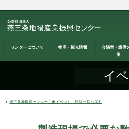
センターについて
物産・観光情報
会議室・設備
用
燕三条地場産業振興
施設案内
建築概要
交通アクセス
職員募集
記者会見一覧
情報公開
燕三条物産館
燕三条Wing
道の駅 燕三条地場産
燕三条金物本舗（ネ
レストラン（燕三条
燕三条夢創紀行
燕三条まちあるき
燕三条工場見学
センターとは
センター
ットショップ）
Bit）
貸し会議室など
貸し会議室のご
会議室の空き状
お弁当
機械設備の貸出
PC貸出し（情報
イベ
用案内
にあたって
室）
燕三条地場産センター主催イベント・研修一覧へ戻る