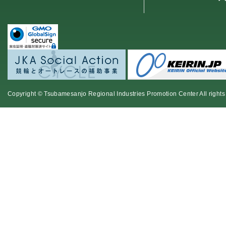
Copyright © Tsubamesanjo Regional Industries Promotion Center All rights