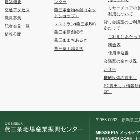
建築概要
ンター
リサーチコアの
交通アクセス
燕三条金物本舗（ネッ
利用について
トショップ）
職員募集
貸し会議室のご利
レストラン(燕三条Bit)
記者会見一覧
あたって
燕三条夢創紀行
情報公開
ご利用にあたっ
燕三条まちあるき
料金表
燕三条工場見学
使用申込書
会議室の空き状況
お弁当
機械設備の貸出し
PC貸出し（情報研
室）
〒955-0092 新潟県
MESSEPIA メッセピ
RESEARCH CORE 