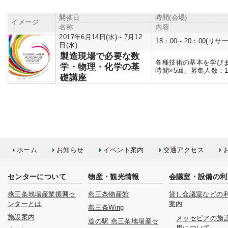
開催日
時間(会場)
イメージ
名称
内容
2017年6月14日(水)～7月12
18：00～20：00(リサ
日(水)
製造現場で必要な数
各種技術の基本を学び
学・物理・化学の基
時間×5回、募集人数：1
礎講座
ホーム
お知らせ
イベント案内
交通アクセス
センターについて
物産・観光情報
会議室・設備の利
燕三条地場産業振興セ
燕三条物産館
貸し会議室などの
ンターとは
案内
燕三条Wing
施設案内
メッセピアの施
道の駅 燕三条地場産セ
用について