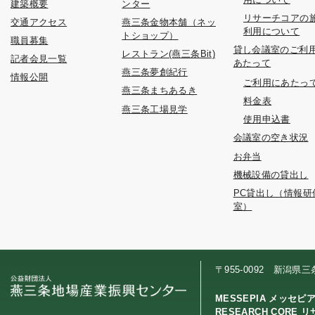
建築概要
ンター
リサーチコアの
交通アクセス
燕三条金物本舗（ネッ
利用について
トショップ）
職員募集
貸し会議室のご利
レストラン(燕三条Bit)
記者会見一覧
あたって
燕三条夢創紀行
情報公開
ご利用にあたっ
燕三条まちあるき
料金表
燕三条工場見学
使用申込書
会議室の空き状況
お弁当
機械設備の貸出し
PC貸出し（情報研
室）
〒955-0092 新潟県
MESSEPIA メッセピ
RESEARCH CORE 