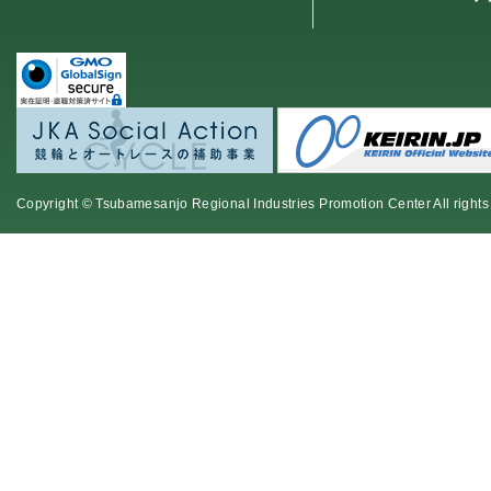
Copyright © Tsubamesanjo Regional Industries Promotion Center All rights