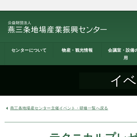
センターについて
物産・観光情報
会議室・設備
用
燕三条地場産業振興
施設案内
建築概要
交通アクセス
職員募集
記者会見一覧
情報公開
燕三条物産館
燕三条Wing
道の駅 燕三条地場産
燕三条金物本舗（ネ
レストラン（燕三条
燕三条夢創紀行
燕三条まちあるき
燕三条工場見学
センターとは
センター
ットショップ）
Bit）
貸し会議室など
貸し会議室のご
会議室の空き状
お弁当
機械設備の貸出
PC貸出し（情報
イベ
用案内
にあたって
室）
燕三条地場産センター主催イベント・研修一覧へ戻る