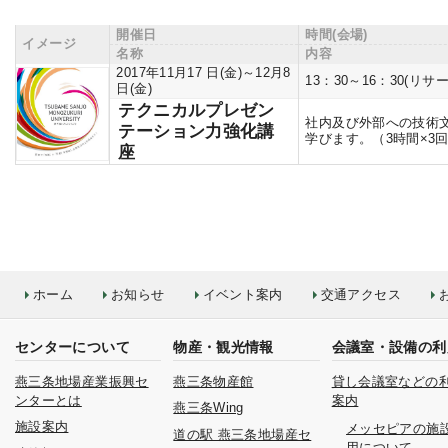
開催日
時間(会場)
イメージ
名称
内容
2017年11月17 日(金)～12月8
13：30～16：30(リサ
日(金)
テクニカルプレゼン
社内及び外部への技術
テーション力強化講
学びます。（3時間×3
座
ホーム
お知らせ
イベント案内
交通アクセス
センターについて
物産・観光情報
会議室・設備の利
燕三条地場産業振興セ
燕三条物産館
貸し会議室などの
ンターとは
案内
燕三条Wing
施設案内
メッセピアの施
道の駅 燕三条地場産セ
用について