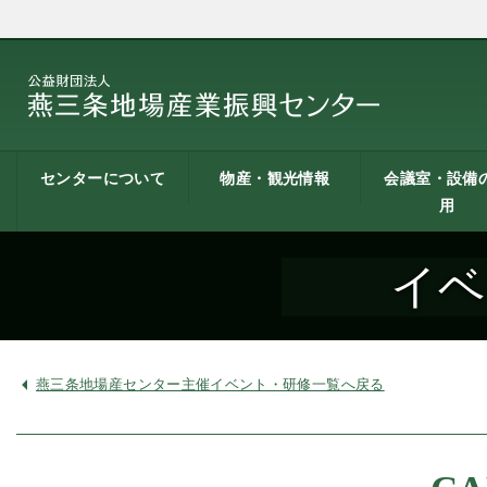
センターについて
物産・観光情報
会議室・設備
用
燕三条地場産業振興
施設案内
建築概要
交通アクセス
職員募集
記者会見一覧
情報公開
燕三条物産館
燕三条Wing
道の駅 燕三条地場産
燕三条金物本舗（ネ
レストラン（燕三条
燕三条夢創紀行
燕三条まちあるき
燕三条工場見学
センターとは
センター
ットショップ）
Bit）
貸し会議室など
貸し会議室のご
会議室の空き状
お弁当
機械設備の貸出
PC貸出し（情報
イベ
用案内
にあたって
室）
燕三条地場産センター主催イベント・研修一覧へ戻る