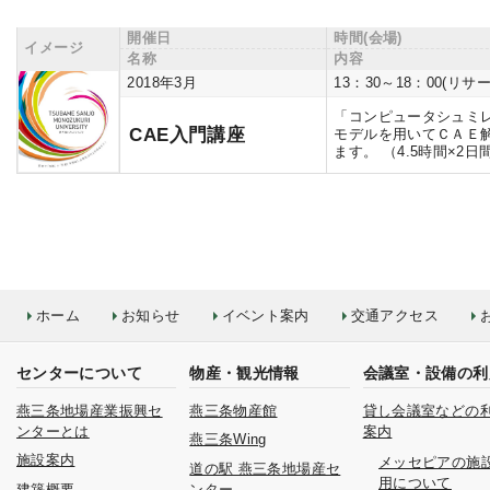
開催日
時間(会場)
イメージ
名称
内容
2018年3月
13：30～18：00(リサ
「コンピュータシュミ
CAE入門講座
モデルを用いてＣＡＥ
ます。 （4.5時間×2
ホーム
お知らせ
イベント案内
交通アクセス
センターについて
物産・観光情報
会議室・設備の利
燕三条地場産業振興セ
燕三条物産館
貸し会議室などの
ンターとは
案内
燕三条Wing
施設案内
メッセピアの施
道の駅 燕三条地場産セ
用について
建築概要
ンター