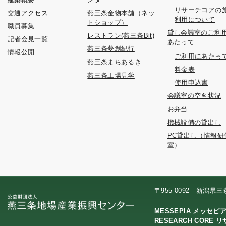
リサーチコアの
交通アクセス
燕三条金物本舗（ネッ
利用について
トショップ）
職員募集
貸し会議室のご利
レストラン(燕三条Bit)
記者会見一覧
あたって
燕三条夢創紀行
情報公開
ご利用にあたっ
燕三条まちあるき
料金表
燕三条工場見学
使用申込書
会議室の空き状況
お弁当
機械設備の貸出し
PC貸出し（情報研
室）
〒955-0092 新潟県
MESSEPIA メッセピ
RESEARCH CORE 