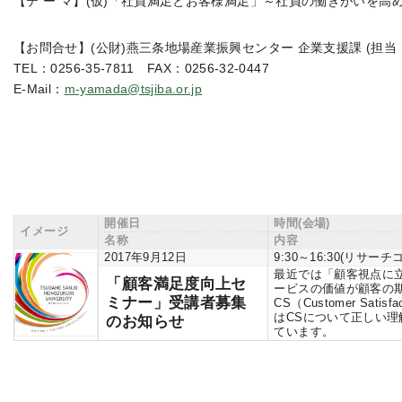
【テ ー マ】(仮)「社員満足とお客様満足」～社員の働きがいを高
【お問合せ】(公財)燕三条地場産業振興センター 企業支援課 (担当
TEL：0256-35-7811 FAX：0256-32-0447
E-Mail：
m-yamada@tsjiba.or.jp
開催日
時間(会場)
イメージ
名称
内容
2017年9月12日
9:30～16:30(リサーチ
最近では「顧客視点に
「顧客満足度向上セ
ービスの価値が顧客の
ミナー」受講者募集
CS（Customer Sa
はCSについて正しい理
のお知らせ
ています。