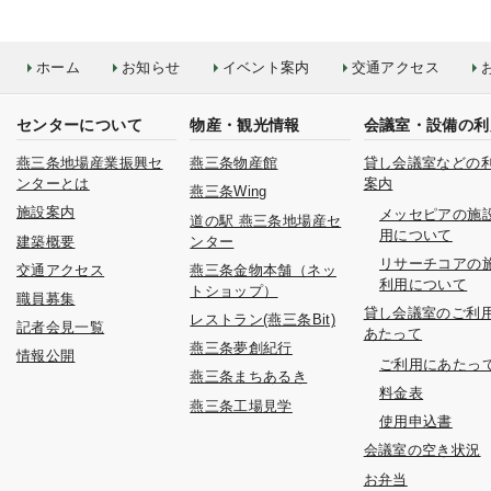
ホーム
お知らせ
イベント案内
交通アクセス
センターについて
物産・観光情報
会議室・設備の利
燕三条地場産業振興セ
燕三条物産館
貸し会議室などの
ンターとは
案内
燕三条Wing
施設案内
メッセピアの施
道の駅 燕三条地場産セ
用について
建築概要
ンター
リサーチコアの
交通アクセス
燕三条金物本舗（ネッ
利用について
トショップ）
職員募集
貸し会議室のご利
レストラン(燕三条Bit)
記者会見一覧
あたって
燕三条夢創紀行
情報公開
ご利用にあたっ
燕三条まちあるき
料金表
燕三条工場見学
使用申込書
会議室の空き状況
お弁当