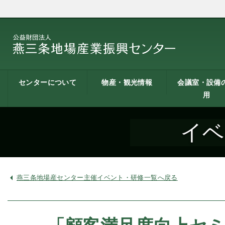
センターについて
物産・観光情報
会議室・設備
用
燕三条地場産業振興
施設案内
建築概要
交通アクセス
職員募集
記者会見一覧
情報公開
燕三条物産館
燕三条Wing
道の駅 燕三条地場産
燕三条金物本舗（ネ
レストラン（燕三条
燕三条夢創紀行
燕三条まちあるき
燕三条工場見学
センターとは
センター
ットショップ）
Bit）
貸し会議室など
貸し会議室のご
会議室の空き状
お弁当
機械設備の貸出
PC貸出し（情報
イベ
用案内
にあたって
室）
燕三条地場産センター主催イベント・研修一覧へ戻る