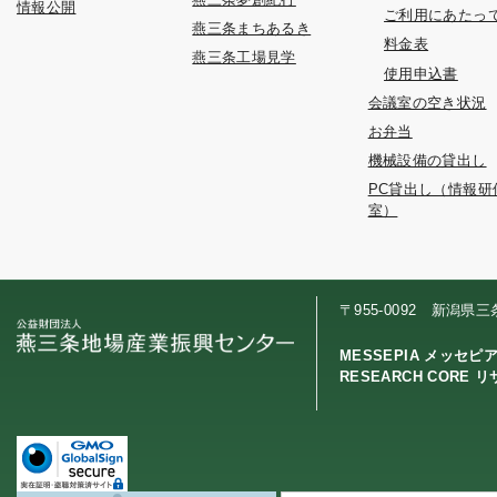
情報公開
ご利用にあたっ
燕三条まちあるき
料金表
燕三条工場見学
使用申込書
会議室の空き状況
お弁当
機械設備の貸出し
PC貸出し（情報研
室）
〒955-0092 新潟県
MESSEPIA メッセピ
RESEARCH CORE 