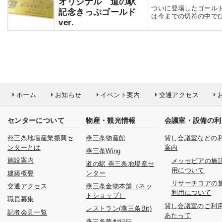
オリジナル 道の駅
ついに登場したゴールド
記念きっぷゴールド
は今までの切符の中で
ver.
ホーム
お知らせ
イベント案内
交通アクセス
センターについて
物産・観光情報
会議室・設備の利
燕三条地場産業振興セ
燕三条物産館
貸し会議室などの
ンターとは
案内
燕三条Wing
施設案内
メッセピアの施
道の駅 燕三条地場産セ
用について
建築概要
ンター
リサーチコアの
交通アクセス
燕三条金物本舗（ネッ
利用について
トショップ）
職員募集
貸し会議室のご利
レストラン(燕三条Bit)
記者会見一覧
あたって
燕三条夢創紀行