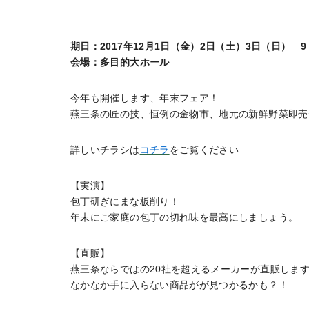
期日：2017年12月1日（金）2日（土）3日（日） 9：
会場：多目的大ホール
今年も開催します、年末フェア！
燕三条の匠の技、恒例の金物市、地元の新鮮野菜即売
詳しいチラシは
コチラ
をご覧ください
【実演】
包丁研ぎにまな板削り！
年末にご家庭の包丁の切れ味を最高にしましょう。
【直販】
燕三条ならではの20社を超えるメーカーが直販しま
なかなか手に入らない商品がが見つかるかも？！