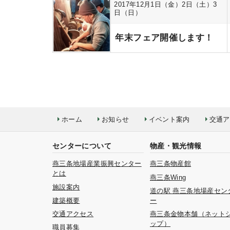
2017年12月1日（金）2日（土）3
日（日）
年末フェア開催します！
ホーム
お知らせ
イベント案内
交通ア
センターについて
物産・観光情報
燕三条地場産業振興センター
燕三条物産館
とは
燕三条Wing
施設案内
道の駅 燕三条地場産セン
建築概要
ー
交通アクセス
燕三条金物本舗（ネット
ップ）
職員募集