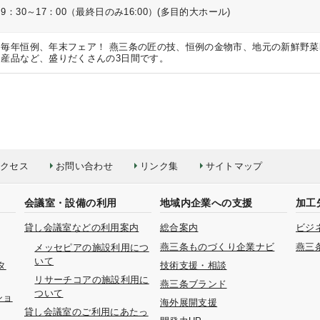
9：30～17：00（最終日のみ16:00）(多目的大ホール)
毎年恒例、年末フェア！ 燕三条の匠の技、恒例の金物市、地元の新鮮野
産品など、盛りだくさんの3日間です。
クセス
お問い合わせ
リンク集
サイトマップ
会議室・設備の利用
地域内企業への支援
加工
貸し会議室などの利用案内
総合案内
ビジ
燕三条ものづくり企業ナビ
燕三
メッセピアの施設利用につ
いて
タ
技術支援・相談
リサーチコアの施設利用に
燕三条ブランド
ついて
ショ
海外展開支援
貸し会議室のご利用にあたっ