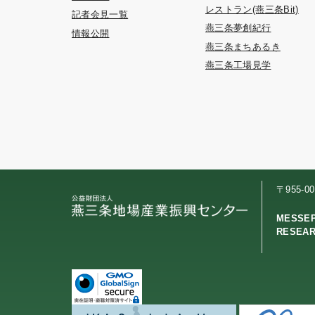
レストラン(燕三条Bit)
記者会見一覧
燕三条夢創紀行
情報公開
燕三条まちあるき
燕三条工場見学
〒955-
MESSE
RESEA