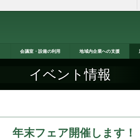
会議室・設備の利用
地域内企業への支援
ン
トシ
）
貸し会議室などの利用案内
貸し会議室のご利用にあた
会議室の空き状況
お弁当
機械設備の貸出し
PC貸出し（情報研修室）
メッセピアの施設利用につ
リサーチコアの施設利用に
ご利用にあたって
料金表
使用申込書
総合案内
燕三条ものづくり企業ナビ
技術支援・相談
燕三条ブランド
海外展開支援
開発力UP
研修のご案内
リサーチコア活用ブック
異業種プラザ
情報ライブラリー
支援助成制度へのリンク
研
書
ビ
燕
イベント情報
って
いて
ついて
年末フェア開催します！