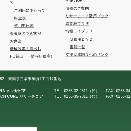
開発力UP
て
研修のご案内
ご利用にあたって
リサーチコア活用ブック
料金表
異業種プラザ
使用申込書
情報ライブラリー
会議室の空き状況
研修用ＤＶＤ
お弁当
書籍一覧
機械設備の貸出し
支援助成制度へのリンク
PC貸出し（情報研修室）
0092 新潟県三条市須頃1丁目17番地
PIA メッセピア
TEL. 0256-32-2311（代） ｜ FAX. 0256-34
RCH CORE リサーチコア
TEL. 0256-35-7811（代） ｜ FAX. 0256-32