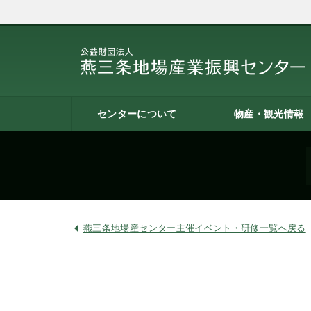
センターについて
物産・観光情報
燕三条地場産業振興センタ
施設案内
建築概要
交通アクセス
職員募集
記者会見一覧
情報公開
燕三条物産館
燕三条Wing
道の駅 燕三条地場産セ
燕三条金物本舗（ネッ
レストラン（燕三条Bit
燕三条夢創紀行
燕三条まちあるき
燕三条工場見学
ーとは
ター
ョップ）
燕三条地場産センター主催イベント・研修一覧へ戻る