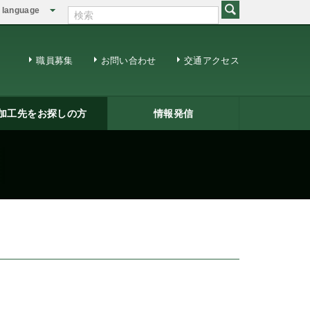
language
English
繁体中文
職員募集
お問い合わせ
交通アクセス
加工先をお探しの方
情報発信
修用ＤＶＤ
籍一覧
ジネスマッチング
三条ものづくり企業ナビ
情報発信
リサーチコアレポート
ビジネス情報
メールマガジン