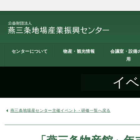
センターについて
物産・観光情報
会議室・設備
用
燕三条地場産業振興
施設案内
建築概要
交通アクセス
職員募集
記者会見一覧
情報公開
燕三条物産館
燕三条Wing
道の駅 燕三条地場産
燕三条金物本舗（ネ
レストラン（燕三条
燕三条夢創紀行
燕三条まちあるき
燕三条工場見学
センターとは
センター
ットショップ）
Bit）
貸し会議室など
貸し会議室のご
会議室の空き状
お弁当
機械設備の貸出
PC貸出し（情報
イベ
用案内
にあたって
室）
燕三条地場産センター主催イベント・研修一覧へ戻る