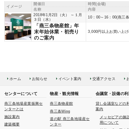
開催日
時間(会場)
イメージ
名称
内容
2018年1月2日（火） ～１月
10：00～16：00(
３日（水）
「燕三条物産館」年
末年始休業・初売り
3,000円以上お買い
のご案内
ホーム
お知らせ
イベント案内
交通アクセス
センターについて
物産・観光情報
会議室・設備の利
燕三条地場産業振興セ
燕三条物産館
貸し会議室などの
ンターとは
案内
燕三条Wing
施設案内
メッセピアの施
道の駅 燕三条地場産セ
用について
建築概要
ンター