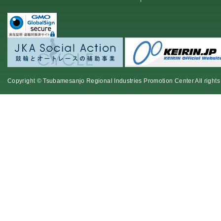
Copyright © Tsubamesanjo Regional Industries Promotion Center All rights