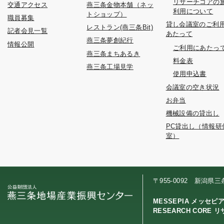
リサーチコアの
交通アクセス
燕三条金物本舗（ネッ
利用について
トショップ）
職員募集
貸し会議室のご利
レストラン(燕三条Bit)
記者会見一覧
あたって
燕三条夢創紀行
情報公開
ご利用にあたっ
燕三条まちあるき
料金表
燕三条工場見学
使用申込書
会議室の空き状況
お弁当
機械設備の貸出し
PC貸出し（情報研
室）
〒955-0092 新潟県
MESSEPIA メッセピ
RESEARCH CORE 