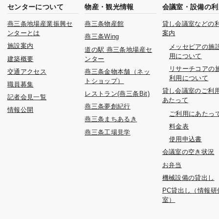
センターについて
物産・観光情報
会議室・設備の利
燕三条地場産業振興セ
燕三条物産館
貸し会議室などの
ンターとは
案内
燕三条Wing
施設案内
メッセピアの施
道の駅 燕三条地場産セ
用について
建築概要
ンター
リサーチコアの
交通アクセス
燕三条金物本舗（ネッ
利用について
トショップ）
職員募集
貸し会議室のご利
レストラン(燕三条Bit)
記者会見一覧
あたって
燕三条夢創紀行
情報公開
ご利用にあたっ
燕三条まちあるき
料金表
燕三条工場見学
使用申込書
会議室の空き状況
お弁当
機械設備の貸出し
PC貸出し（情報研
室）