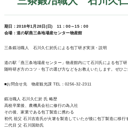
三条鍛冶職人 石川久
期日：2018年1月28日(日) 11：00～15：00
会場：道の駅燕三条地場産センター物産館
三条鍛冶職人 石川久仁於氏による包丁研ぎ実演・説明
道の駅「燕三条地場産センター」物産館内にて石川氏による包丁研
随時研ぎ方のコツ・包丁の選び方などをお教えいたします。ぜひご
■お問合せ先 物産観光課 TEL：0256-32-2311
鍛冶職人 石川久仁於 氏 略歴
高校卒業後、農機具会社に修行の為入社
その後、家業である包丁製造に携わる
初代 祖父 石川吉造氏が火箸を製造していたが後に包丁製造に移行
二代目 父 石川国助氏