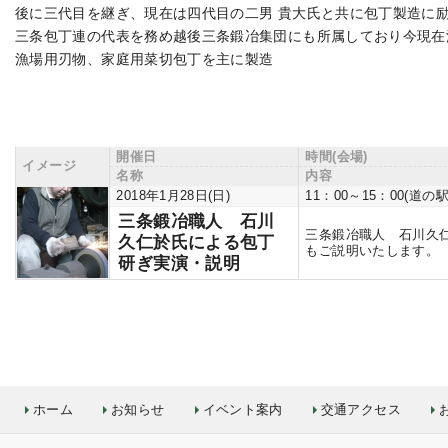
後に三代目を継ぎ、現在は四代目の二男 貴大氏と共に包丁製造に
三条包丁連の代表を務め越後三条鍛冶集団にも所属しており今現在
漁場用刃物、家庭用菜切包丁を主に製造
開催日
時間(会場)
イメージ
名称
内容
2018年1月28日(日)
11：00～15：00(
三条鍛冶職人 石川
三条鍛冶職人 石川久
久仁於氏による包丁
もご説明いたします。
研ぎ実演・説明
ホーム
お知らせ
イベント案内
交通アクセス