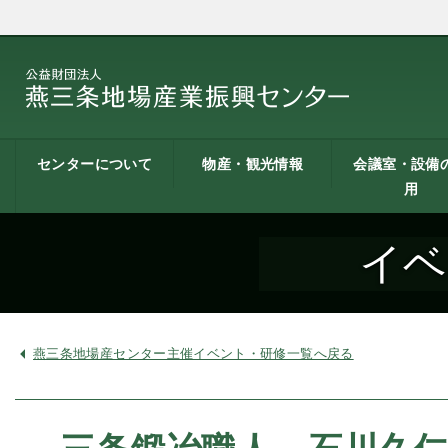
センターについて
物産・観光情報
会議室・設備
用
燕三条地場産業振興
施設案内
建築概要
交通アクセス
職員募集
記者会見一覧
情報公開
燕三条物産館
燕三条Wing
道の駅 燕三条地場産
燕三条金物本舗（ネ
レストラン（燕三条
燕三条夢創紀行
燕三条まちあるき
燕三条工場見学
センターとは
センター
ットショップ）
Bit）
貸し会議室など
貸し会議室のご
会議室の空き状
お弁当
機械設備の貸出
PC貸出し（情報
イベ
用案内
にあたって
室）
燕三条地場産センター主催イベント・研修一覧へ戻る