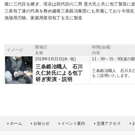
後に三代目を継ぎ、現在は四代目の二男 貴大氏と共に包丁製造に
三条包丁連の代表を務め越後三条鍛冶集団にも所属しており今現在
漁場用刃物、家庭用菜切包丁を主に製造
開催日
時間(会場)
イメージ
名称
内容
2018年3月21日(水･祝)
11：00～15：00(
三条鍛冶職人 石川
三条鍛冶職人 石川久
久仁於氏による包丁
もご説明いたします。
研ぎ実演・説明
ホーム
お知らせ
イベント案内
交通アクセス