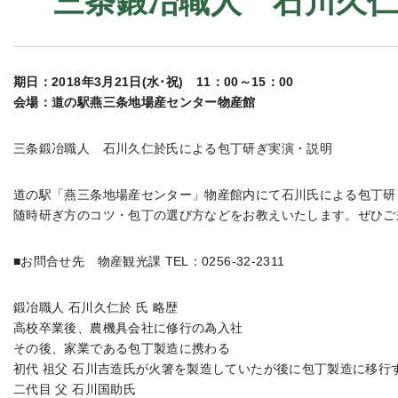
三条鍛冶職人 石川久
期日：2018年3月21日(水･祝) 11：00～15：00
会場：道の駅燕三条地場産センター物産館
三条鍛冶職人 石川久仁於氏による包丁研ぎ実演・説明
道の駅「燕三条地場産センター」物産館内にて石川氏による包丁研
随時研ぎ方のコツ・包丁の選び方などをお教えいたします。ぜひご
■お問合せ先 物産観光課 TEL：0256-32-2311
鍛冶職人 石川久仁於 氏 略歴
高校卒業後、農機具会社に修行の為入社
その後、家業である包丁製造に携わる
初代 祖父 石川吉造氏が火箸を製造していたが後に包丁製造に移行
二代目 父 石川国助氏