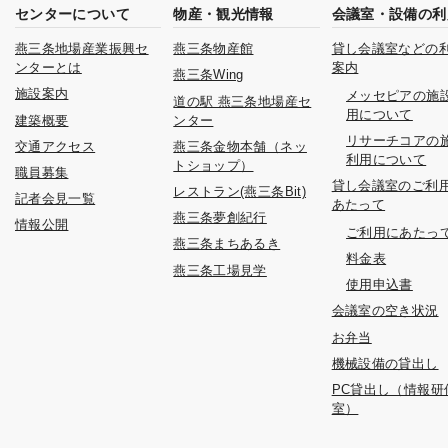
センターについて
物産・観光情報
会議室・設備の利
燕三条地場産業振興セ
燕三条物産館
貸し会議室などの
ンターとは
案内
燕三条Wing
施設案内
メッセピアの施
道の駅 燕三条地場産セ
用について
建築概要
ンター
リサーチコアの
交通アクセス
燕三条金物本舗（ネッ
利用について
トショップ）
職員募集
貸し会議室のご利
レストラン(燕三条Bit)
記者会見一覧
あたって
燕三条夢創紀行
情報公開
ご利用にあたっ
燕三条まちあるき
料金表
燕三条工場見学
使用申込書
会議室の空き状況
お弁当
機械設備の貸出し
PC貸出し（情報研
室）