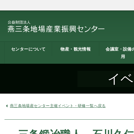
センターについて
物産・観光情報
会議室・設備
用
燕三条地場産業振興
施設案内
建築概要
交通アクセス
職員募集
記者会見一覧
情報公開
燕三条物産館
燕三条Wing
道の駅 燕三条地場産
燕三条金物本舗（ネ
レストラン（燕三条
燕三条夢創紀行
燕三条まちあるき
燕三条工場見学
センターとは
センター
ットショップ）
Bit）
貸し会議室など
貸し会議室のご
会議室の空き状
お弁当
機械設備の貸出
PC貸出し（情報
イベ
用案内
にあたって
室）
燕三条地場産センター主催イベント・研修一覧へ戻る