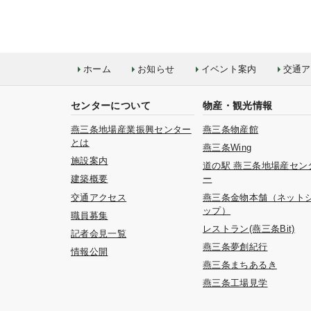
ホーム
お知らせ
イベント案内
交通ア
センターについて
物産・観光情報
燕三条地場産業振興センター
燕三条物産館
とは
燕三条Wing
施設案内
道の駅 燕三条地場産セン
建築概要
ー
交通アクセス
燕三条金物本舗（ネット
ップ）
職員募集
レストラン(燕三条Bit)
記者会見一覧
燕三条夢創紀行
情報公開
燕三条まちあるき
燕三条工場見学