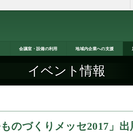
会議室・設備の利用
地域内企業への支援
ン
トシ
）
貸し会議室などの利用案内
貸し会議室のご利用にあた
会議室の空き状況
お弁当
機械設備の貸出し
PC貸出し（情報研修室）
メッセピアの施設利用につ
リサーチコアの施設利用に
ご利用にあたって
料金表
使用申込書
総合案内
燕三条ものづくり企業ナビ
技術支援・相談
燕三条ブランド
海外展開支援
開発力UP
研修のご案内
リサーチコア活用ブック
異業種プラザ
情報ライブラリー
支援助成制度へのリンク
研
書
ビ
燕
イベント情報
って
いて
ついて
ものづくりメッセ2017」