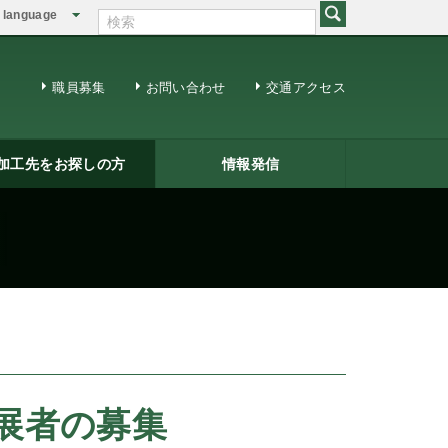
language
English
繁体中文
職員募集
お問い合わせ
交通アクセス
加工先をお探しの方
情報発信
修用ＤＶＤ
籍一覧
ジネスマッチング
三条ものづくり企業ナビ
情報発信
リサーチコアレポート
ビジネス情報
メールマガジン
出展者の募集