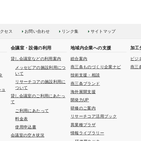
クセス
お問い合わせ
リンク集
サイトマップ
会議室・設備の利用
地域内企業への支援
加工
貸し会議室などの利用案内
総合案内
ビジ
燕三条ものづくり企業ナビ
燕三
メッセピアの施設利用につ
いて
タ
技術支援・相談
リサーチコアの施設利用に
燕三条ブランド
ついて
ショ
海外展開支援
貸し会議室のご利用にあたっ
開発力UP
て
研修のご案内
ご利用にあたって
リサーチコア活用ブック
料金表
異業種プラザ
使用申込書
情報ライブラリー
会議室の空き状況