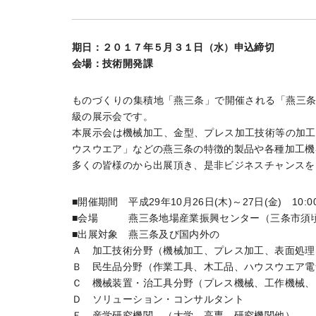
期日：２０１７年５月３１日（水）申込締切
会場：技術開発課
ものづくりの集積地「燕三条」で開催される「燕三条
級の展示会です。
本展示会は機械加工、金型、プレス加工技術等の加工
ウスウエア」などの燕三条の特徴的製品や各種加工機
多くの皆様のから出展頂き、是非ビジネスチャンスを
■開催期間 平成29年10月26日(木)～27日(金) 10:00
■会場 燕三条地場産業振興センター（三条市須頃1
■出展対象 燕三条及び国内外の
Ａ 加工技術分野（機械加工、プレス加工、表面処理
Ｂ 民生品分野（作業工具、木工品、ハウスウエア電
Ｃ 機械装置・治工具分野（プレス機械、工作機械、
Ｄ ソリューション・コンサルタント
Ｅ 産学研究機関 （大学、高専、研究機関他）