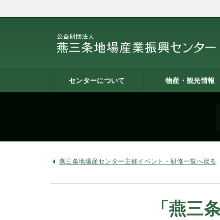
センターについて
物産・観光情報
燕三条地場産業振興センタ
施設案内
建築概要
交通アクセス
職員募集
記者会見一覧
情報公開
燕三条物産館
燕三条Wing
道の駅 燕三条地場産セ
燕三条金物本舗（ネッ
レストラン（燕三条Bit
燕三条夢創紀行
燕三条まちあるき
燕三条工場見学
ーとは
ター
ョップ）
燕三条地場産センター主催イベント・研修一覧へ戻る
「燕三条