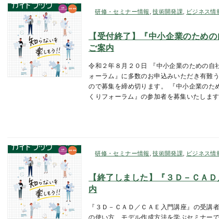
研修・セミナー情報
,
技術開発課
,
ビジネス情
【受付終了】『中小企業のための
ご案内
令和２年８月２０日 『中小企業のための自
ォーラム』に多数のお申込みいただき有難う
ので募集を締め切ります。 『中小企業のた
くりフォーラム』の参加者を募集いたします
研修・セミナー情報
,
技術開発課
,
ビジネス情
【終了しました】『３Ｄ－ＣＡＤ
内
『３Ｄ－ＣＡＤ／ＣＡＥ入門講座』の受講者
の使い方、モデル作成方法を学ぶセミナーで