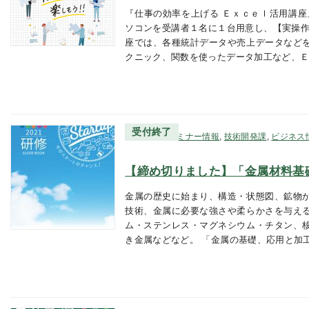
『仕事の効率を上げる Ｅｘｃｅｌ活用講座
ソコンを受講者１名に１台用意し、【実操作
座では、各種統計データや売上データなど
クニック、関数を使ったデータ加工など、
受付終了
研修・セミナー情報
,
技術開発課
,
ビジネス
【締め切りました】「金属材料基
金属の歴史に始まり、構造・状態図、鉱物
技術、金属に必要な強さや柔らかさを与え
ム・ステンレス・マグネシウム・チタン、
き金属などなど。 「金属の基礎、応用と加