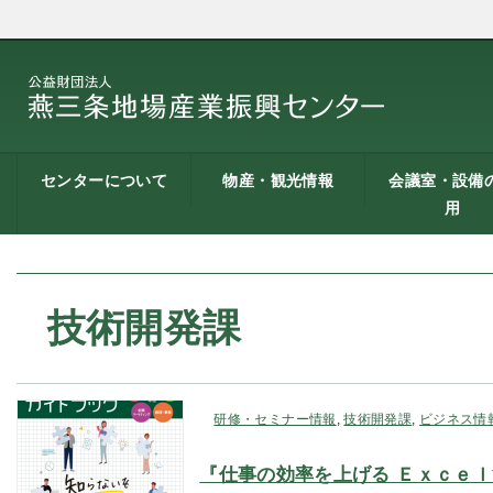
センターについて
物産・観光情報
会議室・設備
用
燕三条地場産業振興
施設案内
建築概要
交通アクセス
職員募集
記者会見一覧
情報公開
燕三条物産館
燕三条Wing
道の駅 燕三条地場産
燕三条金物本舗（ネ
レストラン（燕三条
燕三条夢創紀行
燕三条まちあるき
燕三条工場見学
センターとは
センター
ットショップ）
Bit）
貸し会議室など
貸し会議室のご
会議室の空き状
お弁当
機械設備の貸出
PC貸出し（情報
用案内
にあたって
室）
技術開発課
研修・セミナー情報
,
技術開発課
,
ビジネス情
『仕事の効率を上げる Ｅｘｃｅ