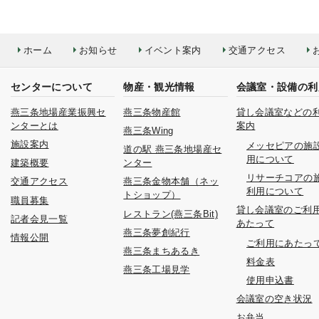
ホーム
お知らせ
イベント案内
交通アクセス
センターについて
物産・観光情報
会議室・設備の利
燕三条地場産業振興セ
燕三条物産館
貸し会議室などの
ンターとは
案内
燕三条Wing
施設案内
メッセピアの施
道の駅 燕三条地場産セ
用について
建築概要
ンター
リサーチコアの
交通アクセス
燕三条金物本舗（ネッ
利用について
トショップ）
職員募集
貸し会議室のご利
レストラン(燕三条Bit)
記者会見一覧
あたって
燕三条夢創紀行
情報公開
ご利用にあたっ
燕三条まちあるき
料金表
燕三条工場見学
使用申込書
会議室の空き状況
お弁当