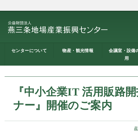
センターについて
物産・観光情報
会議室・設備
用
燕三条地場産業振興
施設案内
建築概要
交通アクセス
職員募集
記者会見一覧
情報公開
燕三条物産館
燕三条Wing
道の駅 燕三条地場産
燕三条金物本舗（ネ
レストラン（燕三条
燕三条夢創紀行
燕三条まちあるき
燕三条工場見学
センターとは
センター
ットショップ）
Bit）
貸し会議室など
貸し会議室のご
会議室の空き状
お弁当
機械設備の貸出
PC貸出し（情報
用案内
にあたって
室）
『中小企業IT 活用販路
ナー』開催のご案内