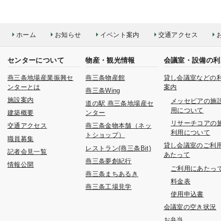
ホーム
お知らせ
イベント案内
交通アクセス
センターについて
物産・観光情報
会議室・設備の利
燕三条地場産業振興セ
燕三条物産館
貸し会議室などの
ンターとは
案内
燕三条Wing
施設案内
メッセピアの施
道の駅 燕三条地場産セ
用について
建築概要
ンター
リサーチコアの
交通アクセス
燕三条金物本舗（ネッ
利用について
トショップ）
職員募集
貸し会議室のご利
レストラン(燕三条Bit)
記者会見一覧
あたって
燕三条夢創紀行
情報公開
ご利用にあたっ
燕三条まちあるき
料金表
燕三条工場見学
使用申込書
会議室の空き状況
お弁当