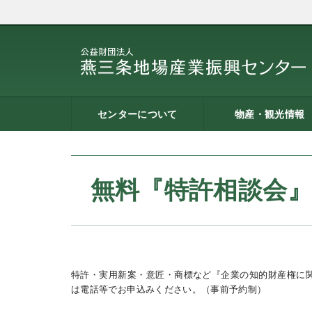
センターについて
物産・観光情報
燕三条地場産業振興センタ
施設案内
建築概要
交通アクセス
職員募集
記者会見一覧
情報公開
燕三条物産館
燕三条Wing
道の駅 燕三条地場産セ
燕三条金物本舗（ネッ
レストラン（燕三条Bit
燕三条夢創紀行
燕三条まちあるき
燕三条工場見学
ーとは
ター
ョップ）
無料『特許相談会
特許・実用新案・意匠・商標など『企業の知的財産権に
は電話等でお申込みください。（事前予約制）