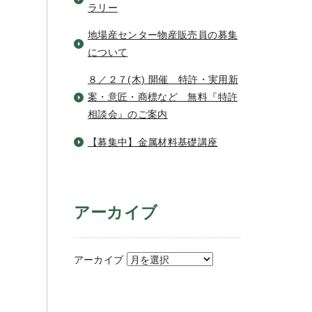
ラリー
地場産センター物産販売員の募集
について
８／２７(木) 開催 特許・実用新
案・意匠・商標など 無料『特許
相談会』のご案内
【募集中】金属材料基礎講座
アーカイブ
アーカイブ