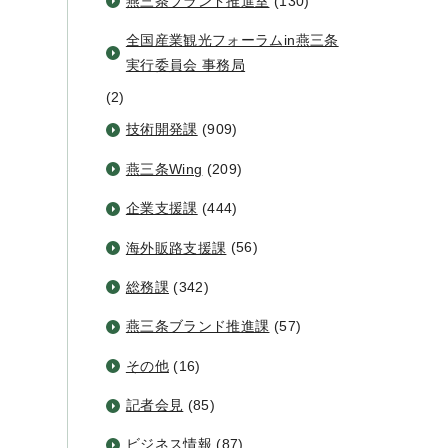
燕三条ブランド推進室
(130)
全国産業観光フォーラムin燕三条
実行委員会 事務局
(2)
技術開発課
(909)
燕三条Wing
(209)
企業支援課
(444)
海外販路支援課
(56)
総務課
(342)
燕三条ブランド推進課
(57)
その他
(16)
記者会見
(85)
ビジネス情報
(87)