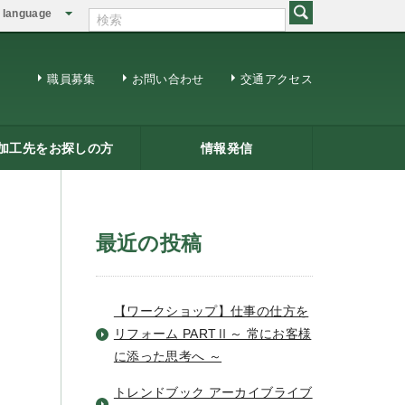
language
English
繁体中文
職員募集
お問い合わせ
交通アクセス
加工先をお探しの方
情報発信
修用ＤＶＤ
籍一覧
ジネスマッチング
三条ものづくり企業ナビ
情報発信
リサーチコアレポート
ビジネス情報
メールマガジン
最近の投稿
【ワークショップ】仕事の仕方を
リフォーム PARTⅡ～ 常にお客様
に添った思考へ ～
トレンドブック アーカイブライブ