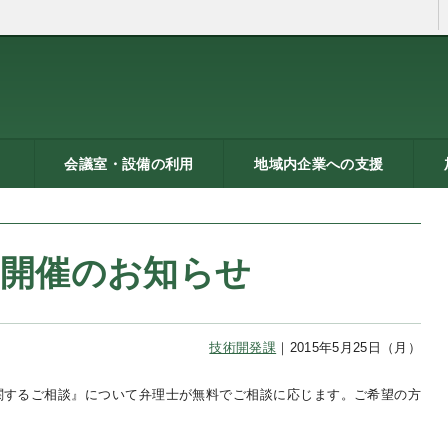
会議室・設備の利用
地域内企業への支援
ン
トシ
）
貸し会議室などの利用案内
貸し会議室のご利用にあた
会議室の空き状況
お弁当
機械設備の貸出し
PC貸出し（情報研修室）
メッセピアの施設利用につ
リサーチコアの施設利用に
ご利用にあたって
料金表
使用申込書
総合案内
燕三条ものづくり企業ナビ
技術支援・相談
燕三条ブランド
海外展開支援
開発力UP
研修のご案内
リサーチコア活用ブック
異業種プラザ
情報ライブラリー
支援助成制度へのリンク
研
書
ビ
燕
って
いて
ついて
』開催のお知らせ
技術開発課
｜2015年5月25日（月）
関するご相談』について弁理士が無料でご相談に応じます。ご希望の方