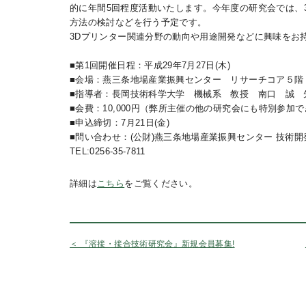
的に年間5回程度活動いたします。今年度の研究会では、3
方法の検討などを行う予定です。
3Dプリンター関連分野の動向や用途開発などに興味をお
■第1回開催日程：平成29年7月27日(木)
■会場：燕三条地場産業振興センター リサーチコア５階
■指導者：長岡技術科学大学 機械系 教授 南口 誠 
■会費：10,000円（弊所主催の他の研究会にも特別参加
■申込締切：7月21日(金)
■問い合わせ：(公財)燕三条地場産業振興センター 技術開発
TEL:0256-35-7811
詳細は
こちら
をご覧ください。
＜ 『溶接・接合技術研究会』新規会員募集!