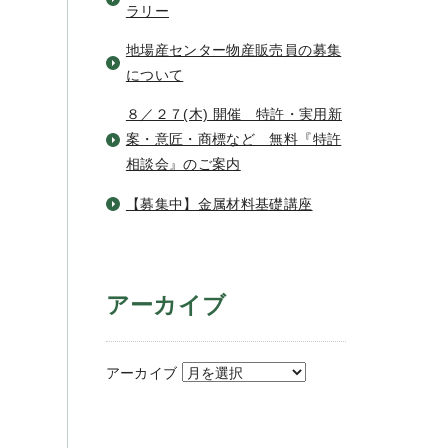
ラリー
地場産センター物産販売員の募集
について
８／２７(木) 開催 特許・実用新
案・意匠・商標など 無料『特許
相談会』のご案内
【募集中】金属材料基礎講座
アーカイブ
アーカイブ