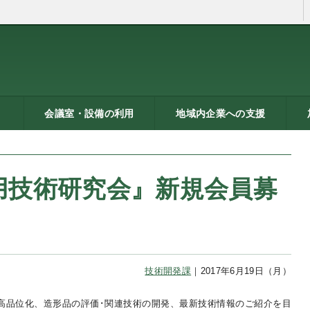
会議室・設備の利用
地域内企業への支援
ン
トシ
）
貸し会議室などの利用案内
貸し会議室のご利用にあた
会議室の空き状況
お弁当
機械設備の貸出し
PC貸出し（情報研修室）
メッセピアの施設利用につ
リサーチコアの施設利用に
ご利用にあたって
料金表
使用申込書
総合案内
燕三条ものづくり企業ナビ
技術支援・相談
燕三条ブランド
海外展開支援
開発力UP
研修のご案内
リサーチコア活用ブック
異業種プラザ
情報ライブラリー
支援助成制度へのリンク
研
書
ビ
燕
って
いて
ついて
用技術研究会』新規会員募
技術開発課
｜2017年6月19日（月）
高品位化、造形品の評価･関連技術の開発、最新技術情報のご紹介を目