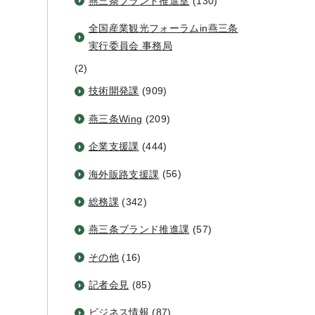
燕三条ブランド推進室
(130)
全国産業観光フォーラムin燕三条
実行委員会 事務局
(2)
技術開発課
(909)
燕三条Wing
(209)
企業支援課
(444)
海外販路支援課
(56)
総務課
(342)
燕三条ブランド推進課
(57)
その他
(16)
記者会見
(85)
ビジネス情報
(87)