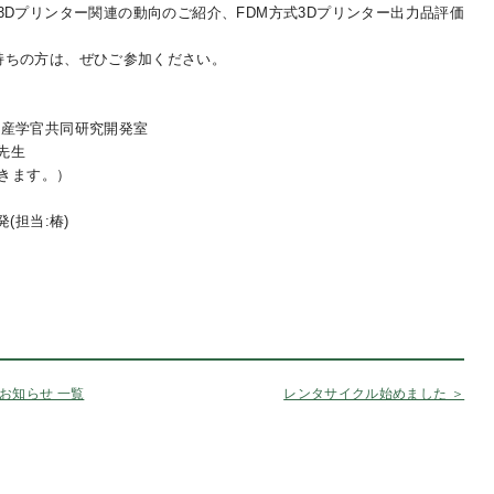
Dプリンター関連の動向のご紹介、FDM方式3Dプリンター出力品評価
持ちの方は、ぜひご参加ください。
 産学官共同研究開発室
先生
できます。）
(担当:椿)
お知らせ 一覧
レンタサイクル始めました ＞