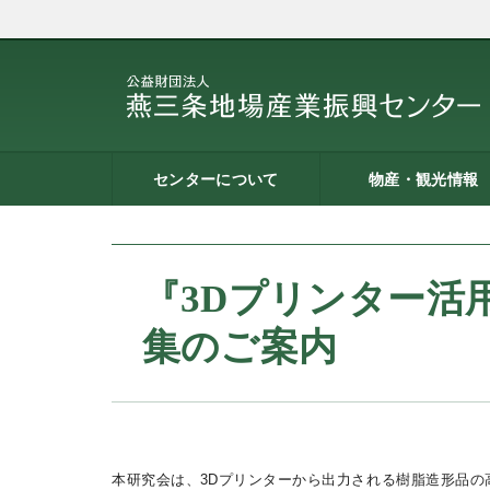
センターについて
物産・観光情報
燕三条地場産業振興センタ
施設案内
建築概要
交通アクセス
職員募集
記者会見一覧
情報公開
燕三条物産館
燕三条Wing
道の駅 燕三条地場産セ
燕三条金物本舗（ネッ
レストラン（燕三条Bit
燕三条夢創紀行
燕三条まちあるき
燕三条工場見学
ーとは
ター
ョップ）
『3Dプリンター活
集のご案内
本研究会は、3Dプリンターから出力される樹脂造形品の