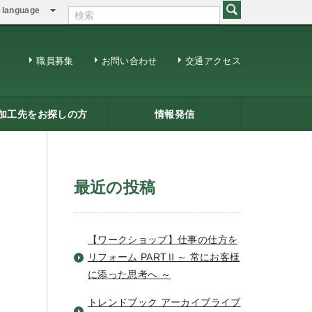
language
English
繁体中文
職員募集
お問い合わせ
交通アクセス
加工先をお探しの方
情報発信
修用ＤＶＤ
籍一覧
ジネスマッチング
三条ものづくり企業ナビ
情報発信
リサーチコアレポート
ビジネス情報
メールマガジン
最近の投稿
【ワークショップ】仕事の仕方を
リフォーム PARTⅡ～ 常にお客様
に添った思考へ ～
トレンドブック アーカイブライブ