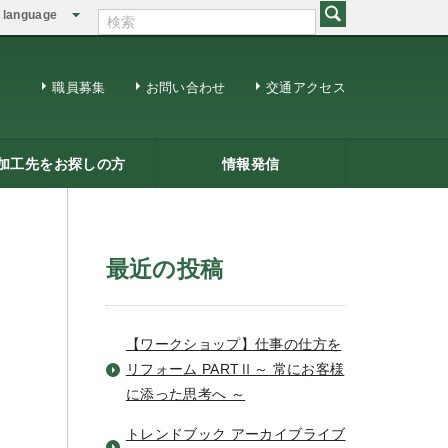
language
English
繁体中文
職員募集
お問い合わせ
交通アクセス
加工先をお探しの方
情報発信
修用ＤＶＤ
籍一覧
ジネスマッチング
三条ものづくり企業ナビ
情報発信
リサーチコアレポート
ビジネス情報
メールマガジン
最近の投稿
【ワークショップ】仕事の仕方を
リフォーム PARTⅡ～ 常にお客様
に添った思考へ ～
トレンドブック アーカイブライブ