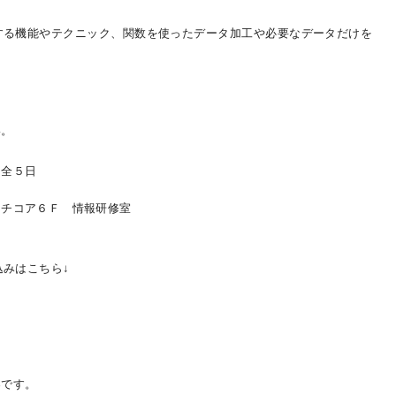
する機能やテクニック、関数を使ったデータ加工や必要なデータだけを
い。
 全５日
チコア６Ｆ 情報研修室
込みはこちら↓
容です。