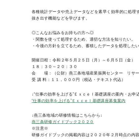
各種統計データや売上データなどを素早く効率的に処理
抜き出す機能などを学びます。
◎こんなお悩みをお持ちの方へ◎
・関数を使って処理するため、適切な方法を知りたい。
・今後の方針を立てるため、蓄積したデータを処理した
開催日程：令和２年５月２５日（月）～６月５日（金）
１８：３０～２０：３０
会 場：（公財）燕三条地場産業振興センター リサー
受 講 料：１１，０００円（税込・テキスト代込）
↓“仕事の効率を上げる”Ｅｘｃｅｌ基礎講座の案内・お申
“仕事の効率を上げる”Ｅｘｃｅｌ基礎講座募集案内
↓燕三条地域の研修情報はこちらから↓
燕三条研修ガイドブック２０２０
※注意※
研修ガイドブックの掲載内容は２０２０年２月時点の内