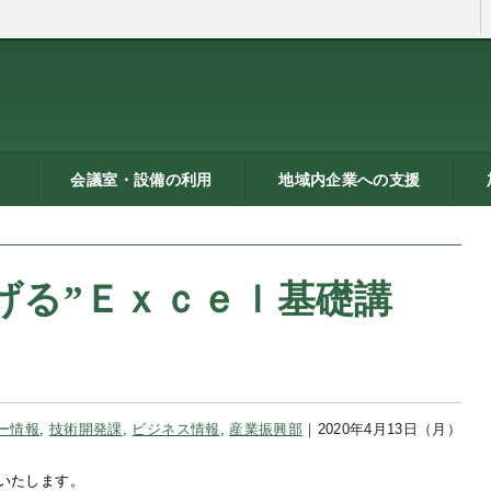
会議室・設備の利用
地域内企業への支援
ン
トシ
）
貸し会議室などの利用案内
貸し会議室のご利用にあた
会議室の空き状況
お弁当
機械設備の貸出し
PC貸出し（情報研修室）
メッセピアの施設利用につ
リサーチコアの施設利用に
ご利用にあたって
料金表
使用申込書
総合案内
燕三条ものづくり企業ナビ
技術支援・相談
燕三条ブランド
海外展開支援
開発力UP
研修のご案内
リサーチコア活用ブック
異業種プラザ
情報ライブラリー
支援助成制度へのリンク
研
書
ビ
燕
って
いて
ついて
げる”Ｅｘｃｅｌ基礎講
ー情報
,
技術開発課
,
ビジネス情報
,
産業振興部
｜2020年4月13日（月）
集いたします。