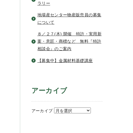
ラリー
地場産センター物産販売員の募集
について
８／２７(木) 開催 特許・実用新
案・意匠・商標など 無料『特許
相談会』のご案内
【募集中】金属材料基礎講座
アーカイブ
アーカイブ