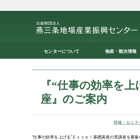
センターについて
物産・観光情報
燕三条地場産業振興センタ
施設案内
建築概要
交通アクセス
職員募集
記者会見一覧
情報公開
燕三条物産館
燕三条Wing
道の駅 燕三条地場産セ
燕三条金物本舗（ネッ
レストラン（燕三条Bit
燕三条夢創紀行
燕三条まちあるき
燕三条工場見学
ーとは
ター
ョップ）
『“仕事の効率を上
座』のご案内
研修・セミナ
“仕事の効率を上げる”Ｅｘｃｅｌ基礎講座の受講者を募