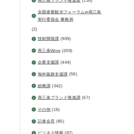
燕三条ブランド推進室
(130)
全国産業観光フォーラムin燕三条
実行委員会 事務局
(2)
技術開発課
(909)
燕三条Wing
(209)
企業支援課
(444)
海外販路支援課
(56)
総務課
(342)
燕三条ブランド推進課
(57)
その他
(16)
記者会見
(85)
ビジネス情報
(87)