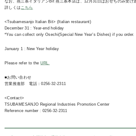
なお、燕三条イタリアンBit 燕三条本店は、12月31日はおせちのみ受
詳しくは
こちら
<Tsubamesanjo Italian Bit> (Italian restaurant)
December 31 : Year-end holiday
*You can collect only Osechi(Special New Year’s Dishes) if you order.
January 1 : New Year holiday
Please refer to the
URL.
■お問い合わせ
営業推進部 電話：0256-32-2311
<Contact>
TSUBAMESANJO Regional Industries Promotion Center
Reference number : 0256-32-2311