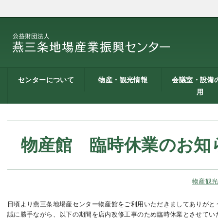
センターについて
物産・観光情報
会議室・設備
用
燕三条地場産業振興
施設案内
建築概要
交通アクセス
職員募集
記者会見一覧
情報公開
燕三条物産館
燕三条Wing
道の駅 燕三条地場産
燕三条金物本舗（ネ
レストラン（燕三条
燕三条夢創紀行
燕三条まちあるき
燕三条工場見学
センターとは
センター
ットショップ）
Bit）
貸し会議室など
貸し会議室のご
会議室の空き状
お弁当
機械設備の貸出
PC貸出し（情報
用案内
にあたって
室）
物産館 臨時休業のお知
物産観
日頃より燕三条地場産センター物産館をご利用いただきましてありがと
誠に勝手ながら、以下の期間を店内改修工事のため臨時休業とさせてい