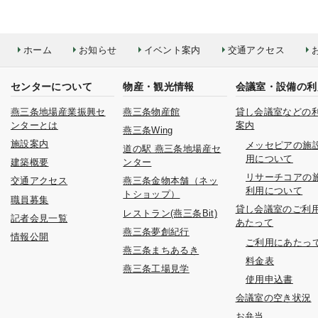
ホーム
お知らせ
イベント案内
交通アクセス
センターについて
物産・観光情報
会議室・設備の利
燕三条地場産業振興セ
燕三条物産館
貸し会議室などの
ンターとは
案内
燕三条Wing
施設案内
メッセピアの施
道の駅 燕三条地場産セ
用について
建築概要
ンター
リサーチコアの
交通アクセス
燕三条金物本舗（ネッ
利用について
トショップ）
職員募集
貸し会議室のご利
レストラン(燕三条Bit)
記者会見一覧
あたって
燕三条夢創紀行
情報公開
ご利用にあたっ
燕三条まちあるき
料金表
燕三条工場見学
使用申込書
会議室の空き状況
お弁当