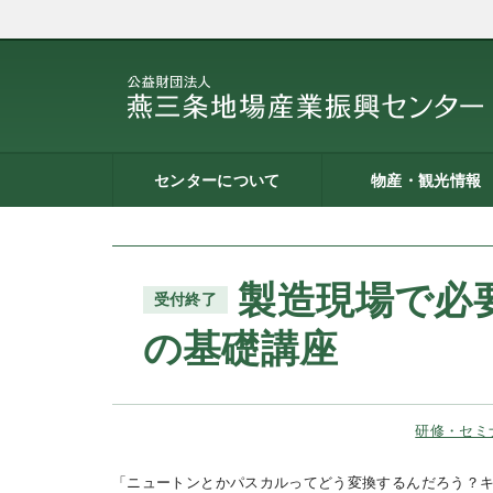
センターについて
物産・観光情報
燕三条地場産業振興センタ
施設案内
建築概要
交通アクセス
職員募集
記者会見一覧
情報公開
燕三条物産館
燕三条Wing
道の駅 燕三条地場産セ
燕三条金物本舗（ネッ
レストラン（燕三条Bit
燕三条夢創紀行
燕三条まちあるき
燕三条工場見学
ーとは
ター
ョップ）
製造現場で必
受付終了
の基礎講座
研修・セミ
「ニュートンとかパスカルってどう変換するんだろう？