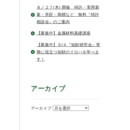
８／２７(木) 開催 特許・実用新
案・意匠・商標など 無料『特許
相談会』のご案内
【募集中】金属材料基礎講座
【募集中】９/４『知財研究会』実
務に役立つ知財のイロハを学べま
す！
アーカイブ
アーカイブ