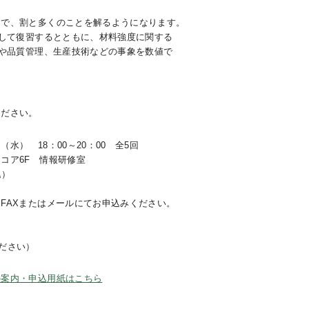
けで、割と多くのことを解るようになります。
通して復習するとともに、材料強度に関する
理や品質管理、生産技術などの事象を数値で
ください。
） 18：00～20：00 全5回
ア6F 情報研修室
込）
FAXまたはメールにてお申込みください。
りください）
の案内・申込用紙はこちら