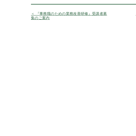
＜ 『事務職のための業務改善研修』受講者募
集のご案内