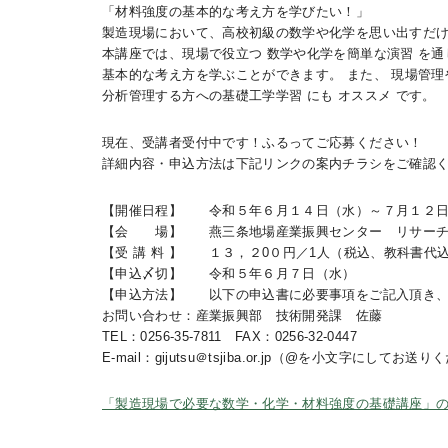
「材料強度の基本的な考え方を学びたい！」
製造現場において、高校初級の数学や化学を思い出すだ
本講座では、現場で役立つ 数学や化学を簡単な演習 を
基本的な考え方を学ぶことができます。 また、 現場管
分析管理する方への基礎工学学習 にも オススメ です。
現在、受講者受付中です！ふるってご応募ください！
詳細内容・申込方法は下記リンクの案内チラシをご確認
【開催日程】 令和５年６月１４日（水）～７月１２日（水
【会 場】 燕三条地場産業振興センター リサーチコ
【受 講 料 】 １３，２0０円／1人（税込、教科書代
【申込〆切】 令和５年６月７日（水）
【申込方法】 以下の申込書に必要事項をご記入頂き、
お問い合わせ：産業振興部 技術開発課 佐藤
TEL：0256-35-7811 FAX：0256-32-0447
E-mail：gijutsu＠tsjiba.or.jp（@を小文字にしてお送
「製造現場で必要な数学・化学・材料強度の基礎講座」