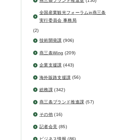
燕三条ブランド推進室
(130)
全国産業観光フォーラムin燕三条
実行委員会 事務局
(2)
技術開発課
(906)
燕三条Wing
(209)
企業支援課
(443)
海外販路支援課
(56)
総務課
(342)
燕三条ブランド推進課
(57)
その他
(16)
記者会見
(85)
ビジネス情報
(86)