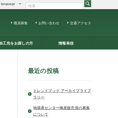
language
English
繁体中文
職員募集
お問い合わせ
交通アクセス
加工先をお探しの方
情報発信
修用ＤＶＤ
籍一覧
ジネスマッチング
三条ものづくり企業ナビ
情報発信
リサーチコアレポート
ビジネス情報
メールマガジン
最近の投稿
トレンドブック アーカイブライブ
ラリー
地場産センター物産販売員の募集
について