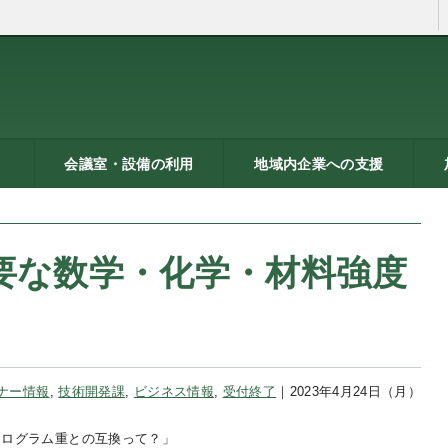
会議室・設備の利用
地域内企業への支援
ン
トシ
）
貸し会議室などの利用案内
貸し会議室のご利用にあた
会議室の空き状況
お弁当
機械設備の貸出し
PC貸出し（情報研修室）
メッセピアの施設利用につ
リサーチコアの施設利用に
ご利用にあたって
料金表
使用申込書
総合案内
燕三条ものづくり企業ナビ
技術支援・相談
燕三条ブランド
海外展開支援
開発力UP
研修のご案内
リサーチコア活用ブック
異業種プラザ
情報ライブラリー
支援助成制度へのリンク
研
書
ビ
燕
って
いて
ついて
要な数学・化学・材料強度
ナー情報
,
技術開発課
,
ビジネス情報
,
受付終了
｜2023年4月24日（月）
キログラム重との互換って？」