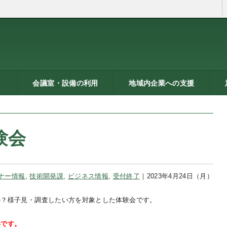
会議室・設備の利用
地域内企業への支援
ン
トシ
）
貸し会議室などの利用案内
貸し会議室のご利用にあた
会議室の空き状況
お弁当
機械設備の貸出し
PC貸出し（情報研修室）
メッセピアの施設利用につ
リサーチコアの施設利用に
ご利用にあたって
料金表
使用申込書
総合案内
燕三条ものづくり企業ナビ
技術支援・相談
燕三条ブランド
海外展開支援
開発力UP
研修のご案内
リサーチコア活用ブック
異業種プラザ
情報ライブラリー
支援助成制度へのリンク
研
書
ビ
燕
って
いて
ついて
験会
ナー情報
,
技術開発課
,
ビジネス情報
,
受付終了
｜2023年4月24日（月）
の？様子見・調査したい方を対象とした体験会です。
容です。