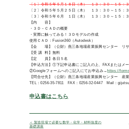
〔１〕令和５年５月１８日（木） １３：３０～１５：
〔２〕令和５年５月２５日（木） １３：３０～１５：
〔３〕令和５年６月 １日（木） １３：３０～１５：
【内 容】
・３Ｄ－ＣＡＤの概要
・実際に触ってみる！３Ｄモデルの作成
使用ＣＡＤ：Fusion360（Autodesk）
【会 場】（公財）燕三条地場産業振興センター リサ
【受 講 料】無料
【定 員】各日５名
【申込方法】①下記申込書にご記入の上、FAXまたはメ
②Googleフォームへのご記入にてお申込み→
https://fo
【問合せ先】（公財）燕三条地場産業振興センター 産
TEL：0256-35-7811 FAX：0256-32-0447 Mail：gijutsu＠t
申込書はこちら
＜ 製造現場で必要な数学・化学・材料強度の
基礎講座