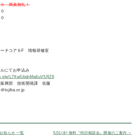
３０ 満員御礼！
３０
３０
ーチコア６F 情報研修室
ールにてお申込み
rms.gle/L7XwGbdnMa6uVSRZ8
業振興部 技術開発課 佐藤
sjiba.or.jp
お知らせ 一覧
5/31(水) 無料『特許相談会』開催のご案内 ＞