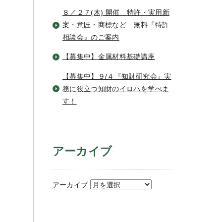
８／２７(木) 開催 特許・実用新
案・意匠・商標など 無料『特許
相談会』のご案内
【募集中】金属材料基礎講座
【募集中】９/４『知財研究会』実
務に役立つ知財のイロハを学べま
す！
アーカイブ
アーカイブ