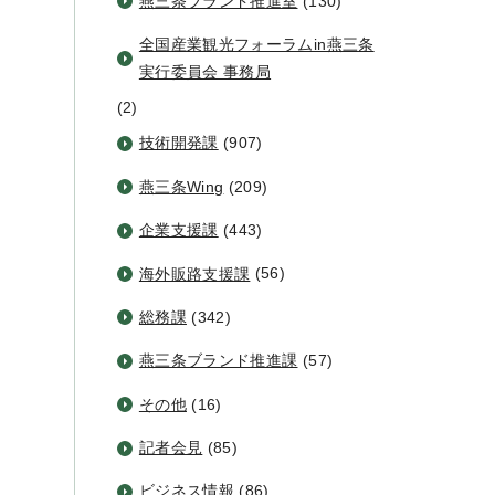
燕三条ブランド推進室
(130)
全国産業観光フォーラムin燕三条
実行委員会 事務局
(2)
技術開発課
(907)
燕三条Wing
(209)
企業支援課
(443)
海外販路支援課
(56)
総務課
(342)
燕三条ブランド推進課
(57)
その他
(16)
記者会見
(85)
ビジネス情報
(86)