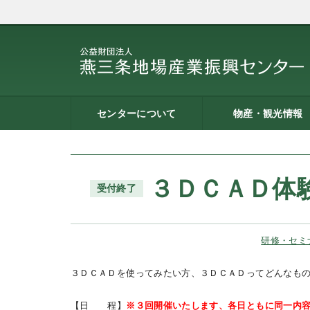
センターについて
物産・観光情報
燕三条地場産業振興センタ
施設案内
建築概要
交通アクセス
職員募集
記者会見一覧
情報公開
燕三条物産館
燕三条Wing
道の駅 燕三条地場産セ
燕三条金物本舗（ネッ
レストラン（燕三条Bit
燕三条夢創紀行
燕三条まちあるき
燕三条工場見学
ーとは
ター
ョップ）
３ＤＣＡＤ体
受付終了
研修・セミ
３ＤＣＡＤを使ってみたい方、３ＤＣＡＤってどんなも
【日 程】
※３回開催いたします、各日ともに同一内