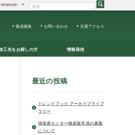
language
English
繁体中文
職員募集
お問い合わせ
交通アクセス
加工先をお探しの方
情報発信
修用ＤＶＤ
籍一覧
ジネスマッチング
三条ものづくり企業ナビ
情報発信
リサーチコアレポート
ビジネス情報
メールマガジン
最近の投稿
トレンドブック アーカイブライブ
ラリー
地場産センター物産販売員の募集
について