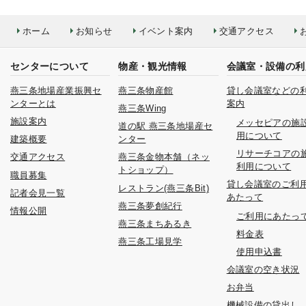
ホーム
お知らせ
イベント案内
交通アクセス
センターについて
物産・観光情報
会議室・設備の利
燕三条地場産業振興セ
燕三条物産館
貸し会議室などの
ンターとは
案内
燕三条Wing
施設案内
メッセピアの施
道の駅 燕三条地場産セ
用について
建築概要
ンター
リサーチコアの
交通アクセス
燕三条金物本舗（ネッ
利用について
トショップ）
職員募集
貸し会議室のご利
レストラン(燕三条Bit)
記者会見一覧
あたって
燕三条夢創紀行
情報公開
ご利用にあたっ
燕三条まちあるき
料金表
燕三条工場見学
使用申込書
会議室の空き状況
お弁当
機械設備の貸出し