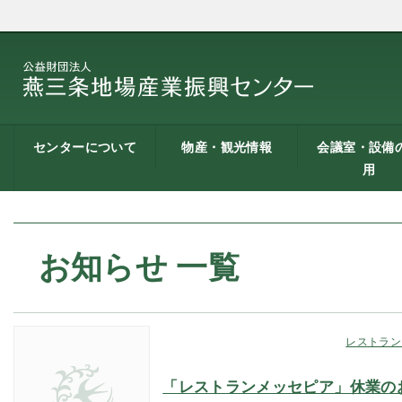
センターについて
物産・観光情報
会議室・設備
用
燕三条地場産業振興
施設案内
建築概要
交通アクセス
職員募集
記者会見一覧
情報公開
燕三条物産館
燕三条Wing
道の駅 燕三条地場産
燕三条金物本舗（ネ
レストラン（燕三条
燕三条夢創紀行
燕三条まちあるき
燕三条工場見学
センターとは
センター
ットショップ）
Bit）
貸し会議室など
貸し会議室のご
会議室の空き状
お弁当
機械設備の貸出
PC貸出し（情報
用案内
にあたって
室）
お知らせ 一覧
レストラン
「レストランメッセピア」休業の