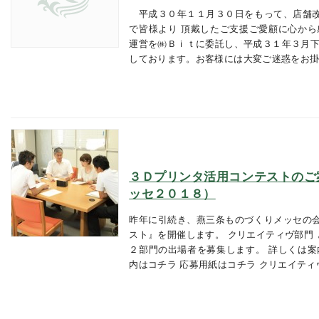
平成３０年１１月３０日をもって、店舗改
で皆様より 頂戴したご支援ご愛顧に心か
運営を㈱Ｂｉｔに委託し、平成３１年３月下
しております。お客様には大変ご迷惑をお
３Ｄプリンタ活用コンテストのご
ッセ２０１８）
昨年に引続き、燕三条ものづくりメッセの
スト』を開催します。 クリエイティヴ部門 
２部門の出場者を募集します。 詳しくは案
内はコチラ 応募用紙はコチラ クリエイテ