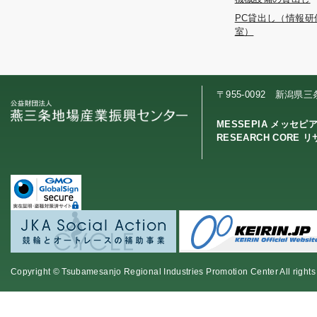
PC貸出し（情報研
室）
〒955-0092 新潟県
MESSEPIA メッセピ
RESEARCH CORE 
Copyright © Tsubamesanjo Regional Industries Promotion Center All rights