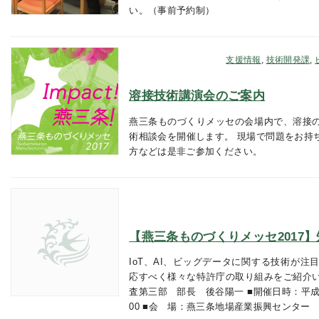
い。（事前予約制）
支援情報
,
技術開発課
,
溶接技術講演会のご案内
燕三条ものづくりメッセの会場内で、溶接
術相談会を開催します。 現場で問題をお持
方などは是非ご参加ください。
【燕三条ものづくりメッセ2017
IoT、AI、ビッグデータに関する技術が
応すべく様々な特許庁の取り組みをご紹介い
査第三部 部長 後谷陽一 ■開催日時：平成29
00 ■会 場：燕三条地場産業振興センター