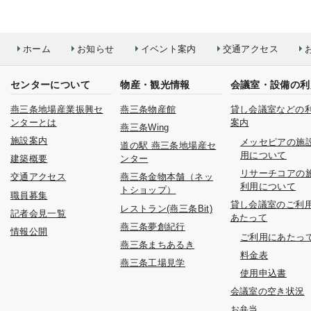
ホーム
お知らせ
イベント案内
交通アクセス
センターについて
物産・観光情報
会議室・設備の利
燕三条地場産業振興セ
燕三条物産館
貸し会議室などの
ンターとは
案内
燕三条Wing
施設案内
メッセピアの施
道の駅 燕三条地場産セ
用について
建築概要
ンター
リサーチコアの
交通アクセス
燕三条金物本舗（ネッ
利用について
トショップ）
職員募集
貸し会議室のご利
レストラン(燕三条Bit)
記者会見一覧
あたって
燕三条夢創紀行
情報公開
ご利用にあたっ
燕三条まちあるき
料金表
燕三条工場見学
使用申込書
会議室の空き状況
お弁当