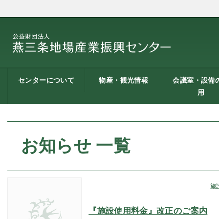
センターについて
物産・観光情報
会議室・設備
用
燕三条地場産業振興
施設案内
建築概要
交通アクセス
職員募集
記者会見一覧
情報公開
燕三条物産館
燕三条Wing
道の駅 燕三条地場産
燕三条金物本舗（ネ
レストラン（燕三条
燕三条夢創紀行
燕三条まちあるき
燕三条工場見学
センターとは
センター
ットショップ）
Bit）
貸し会議室など
貸し会議室のご
会議室の空き状
お弁当
機械設備の貸出
PC貸出し（情報
用案内
にあたって
室）
お知らせ 一覧
施
『施設使用料金』改正のご案内