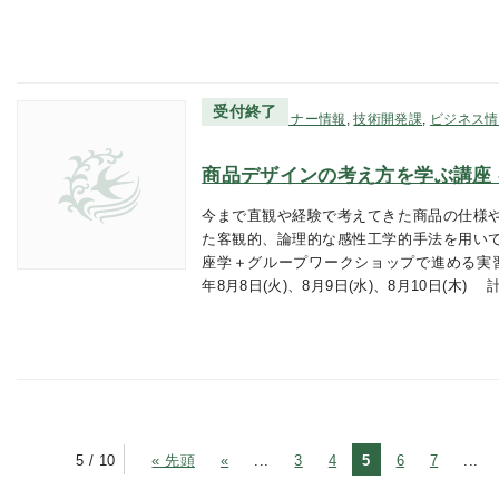
受付終了
研修・セミナー情報
,
技術開発課
,
ビジネス情
商品デザインの考え方を学ぶ講座 
今まで直観や経験で考えてきた商品の仕様
た客観的、論理的な感性工学的手法を用い
座学＋グループワークショップで進める実習
年8月8日(火)、8月9日(水)、8月10日(木)
5 / 10
« 先頭
«
...
3
4
5
6
7
...