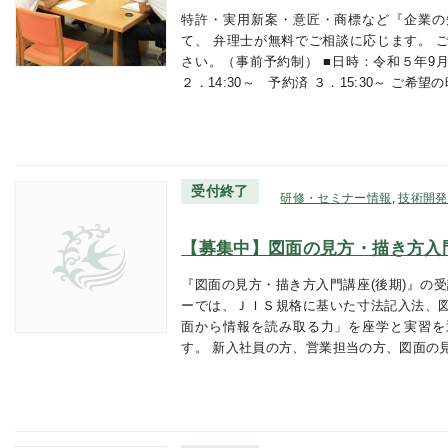
特許・実用新案・意匠・商標など『企業の
て、 弁理士が無料でご相談に応じます。 
さい。（事前予約制） ■日時：令和５年9月2
２．14:30～ 予約済 ３．15:30～ ご希望
受付終了
研修・セミナー情報
,
技術開発
【募集中】図面の見方・描き方入門
『図面の見方・描き方入門講座(後期)』の
ーでは、ＪＩＳ規格に基いた寸法記入法、
面から情報を読み取る力」を座学と実習を
す。 新入社員の方、営業担当の方、図面の