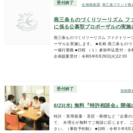
受付終了
企画推進課
,
燕三条ブランド推
燕三条ものづくりツーリズム フ
に係る公募型プロポーザルの実施
燕三条ものづくりツーリズム ファクトリー
ーザルを実施します。 ■名称 燕三条もの
ー催行業務 ■日程 （１）参加申込受付：令和5年
企画提案受付：令和5年8月29日(火)12:00
受付終了
技術開
8/23(水) 無料『特許相談会』開
特許・実用新案・意匠・商標など『企業の
て、 弁理士が無料でご相談に応じます。 
さい。（事前予約制） ■日時：令和５年8月23日