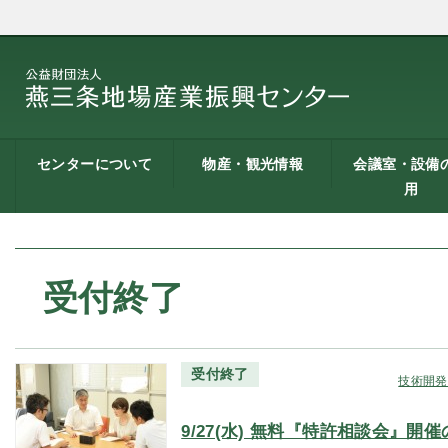
センターについて
物産・観光情報
会議室・設備
用
燕三条地場産業振興
施設案内
建築概要
交通アクセス
職員募集
記者会見一覧
情報公開
燕三条物産館
燕三条Wing
道の駅 燕三条地場産
燕三条金物本舗（ネ
レストラン（燕三条
燕三条夢創紀行
燕三条まちあるき
燕三条工場見学
センターとは
センター
ットショップ）
Bit）
貸し会議室など
貸し会議室のご
会議室の空き状
お弁当
機械設備の貸出
PC貸出し（情報
用案内
にあたって
室）
受付終了
受付終了
技術開発
9/27(水) 無料『特許相談会』開