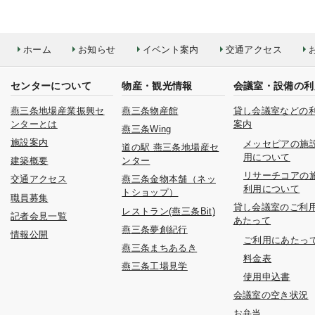
ホーム
お知らせ
イベント案内
交通アクセス
センターについて
物産・観光情報
会議室・設備の利
燕三条地場産業振興セ
燕三条物産館
貸し会議室などの
ンターとは
案内
燕三条Wing
施設案内
メッセピアの施
道の駅 燕三条地場産セ
用について
建築概要
ンター
リサーチコアの
交通アクセス
燕三条金物本舗（ネッ
利用について
トショップ）
職員募集
貸し会議室のご利
レストラン(燕三条Bit)
記者会見一覧
あたって
燕三条夢創紀行
情報公開
ご利用にあたっ
燕三条まちあるき
料金表
燕三条工場見学
使用申込書
会議室の空き状況
お弁当