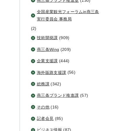
燕三条ブランド推進室
(130)
全国産業観光フォーラムin燕三条
実行委員会 事務局
(2)
技術開発課
(909)
燕三条Wing
(209)
企業支援課
(444)
海外販路支援課
(56)
総務課
(342)
燕三条ブランド推進課
(57)
その他
(16)
記者会見
(85)
ビジネス情報
(87)