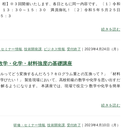
 程】※３回開催いたします、各日ともに同一内容です。 〔１〕令和
 １３：３０～１５：３０ 満員御礼！ 〔２〕令和５年５月２５日
１５：３
続きを読む
・セミナー情報
,
技術開発課
,
ビジネス情報
,
受付終了
｜2023年4月24日（月）
数学・化学・材料強度の基礎講座
ルってどう変換するんだろう？キログラム重との互換って？」 「材料
学びたい！」 製造現場において、高校初級の数学や化学を思い出すだ
解るようになります。 本講座では、現場で役立つ 数学や化学を簡単
続きを読む
研修・セミナー情報
,
技術開発課
,
受付終了
｜2023年4月10日（月）