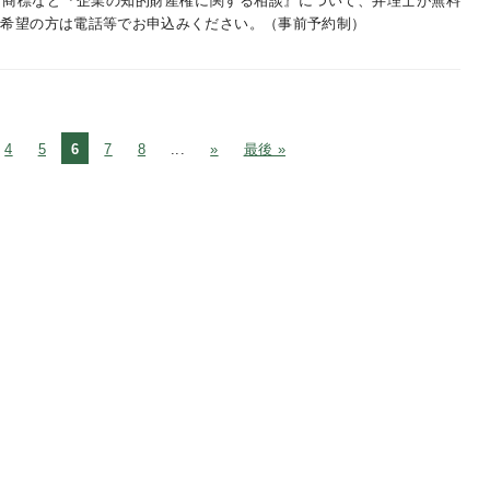
・商標など『企業の知的財産権に関する相談』について、弁理士が無料
ご希望の方は電話等でお申込みください。（事前予約制）
4
5
6
7
8
...
»
最後 »