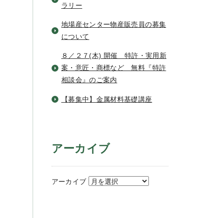
ラリー
地場産センター物産販売員の募集
について
８／２７(木) 開催 特許・実用新
案・意匠・商標など 無料『特許
相談会』のご案内
【募集中】金属材料基礎講座
アーカイブ
アーカイブ