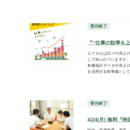
受付終了
『“仕事の効率を上
エクセルは日々の売上
して知られていますが、
各種統計データや売上
を活用する前準備とし
受付終了
4/24(月) 無料