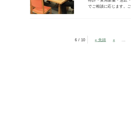
特許・実用新案・意匠
でご相談に応じます。
6 / 10
« 先頭
«
...