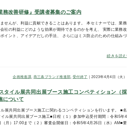
業務改善研修』受講者募集のご案内
ませんが、利益に貢献できることはあります。 本セミナーでは、業務
会社の利益にどのような効果が期待できるのかを考え、 実際に業務改
ポイント、アイデアだしの手法、 さらにはミス防止のための仕組みづ
っ
続きを読む
企画推進課
,
燕三条ブランド推進部
,
受付終了
｜2023年4月4日（火）
スタイル展共同出展ブース施工コンペティション（採
施について
ル展共同出展ブース施工に関わるコンペティションを行います。 ■名
イル展共同出展ブース施工■日程（１）参加申込受付期間：令和5年4
日（月）17:00まで（２）審査会開催日：令和5年4月26日（水）AM■要