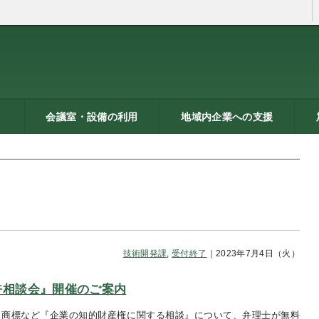
会議室・設備の利用
地域内企業への支援
ン
トシ
）
貸し会議室などの利用案内
貸し会議室のご利用にあた
会議室の空き状況
お弁当
機械設備の貸出し
PC貸出し（情報研修室）
メッセピアの施設利用につ
リサーチコアの施設利用に
ご利用にあたって
料金表
使用申込書
総合案内
燕三条ものづくり企業ナビ
技術支援・相談
燕三条ブランド
海外展開支援
開発力UP
研修のご案内
リサーチコア活用ブック
異業種プラザ
情報ライブラリー
支援助成制度へのリンク
研
書
ビ
燕
って
いて
ついて
技術開発課
,
受付終了
｜2023年7月4日（火）
『特許相談会』開催のご案内
・商標など『企業の知的財産権に関する相談』について、弁理士が無料