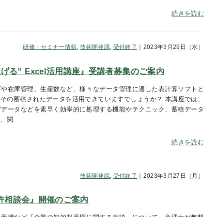
続きを読む
研修・セミナー情報
,
技術開発課
,
受付終了
｜2023年3月29日（水）
げる” Excel活用講座』受講者募集のご案内
げや在庫管理、生産数など、様々なデータ管理に適した表計算ソフトと
その蓄積されたデータを活用できていますでしょうか？ 本講座では、
げデータなどを素早く効率的に処理する機能やテクニック、蓄積データ
て、関
続きを読む
技術開発課
,
受付終了
｜2023年3月27日（月）
『特許相談会』開催のご案内