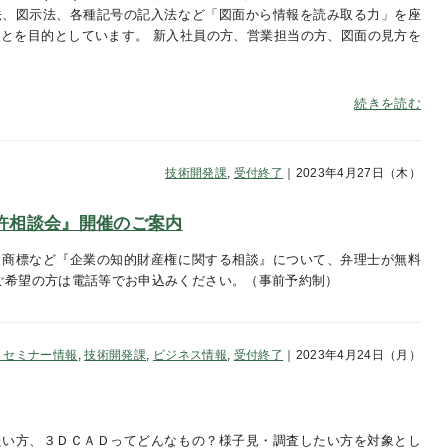
法、図示法、各種記号の記入法など「図面から情報を読み取る力」を座
とを目的としています。 新入社員の方、営業担当の方、図面の見方を
い
続きを読む
技術開発課
,
受付終了
｜2023年4月27日（木）
『特許相談会』開催のご案内
・商標など『企業の知的財産権に関する相談』について、弁理士が無料
ご希望の方は電話等でお申込みください。（事前予約制）
・セミナー情報
,
技術開発課
,
ビジネス情報
,
受付終了
｜2023年4月24日（月）
たい方、３ＤＣＡＤってどんなもの？様子見・調査したい方を対象とし