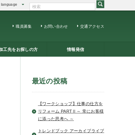
language
English
繁体中文
職員募集
お問い合わせ
交通アクセス
加工先をお探しの方
情報発信
修用ＤＶＤ
籍一覧
ジネスマッチング
三条ものづくり企業ナビ
情報発信
リサーチコアレポート
ビジネス情報
メールマガジン
最近の投稿
【ワークショップ】仕事の仕方を
リフォーム PARTⅡ～ 常にお客様
に添った思考へ ～
トレンドブック アーカイブライブ