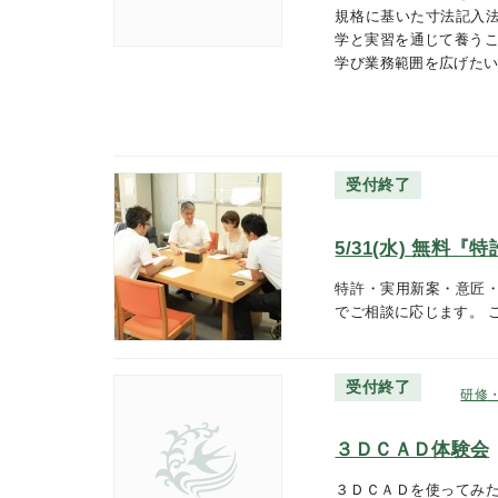
規格に基いた寸法記入
学と実習を通じて養うこ
学び業務範囲を広げた
受付終了
5/31(水) 無料
特許・実用新案・意匠
でご相談に応じます。 
受付終了
研修
３ＤＣＡＤ体験会
３ＤＣＡＤを使ってみ