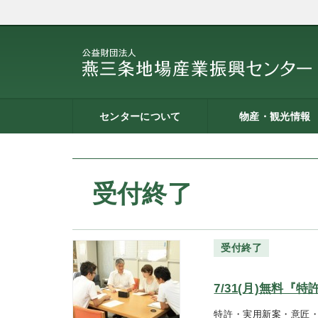
センターについて
物産・観光情報
燕三条地場産業振興センタ
施設案内
建築概要
交通アクセス
職員募集
記者会見一覧
情報公開
燕三条物産館
燕三条Wing
道の駅 燕三条地場産セ
燕三条金物本舗（ネッ
レストラン（燕三条Bit
燕三条夢創紀行
燕三条まちあるき
燕三条工場見学
ーとは
ター
ョップ）
受付終了
受付終了
7/31(月)無料
特許・実用新案・意匠