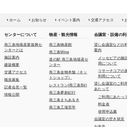
ホーム
お知らせ
イベント案内
交通アクセス
センターについて
物産・観光情報
会議室・設備の利
燕三条地場産業振興セ
燕三条物産館
貸し会議室などの
ンターとは
案内
燕三条Wing
施設案内
メッセピアの施
道の駅 燕三条地場産セ
用について
建築概要
ンター
リサーチコアの
交通アクセス
燕三条金物本舗（ネッ
利用について
トショップ）
職員募集
貸し会議室のご利
レストラン(燕三条Bit)
記者会見一覧
あたって
燕三条夢創紀行
情報公開
ご利用にあたっ
燕三条まちあるき
料金表
燕三条工場見学
使用申込書
会議室の空き状況
お弁当