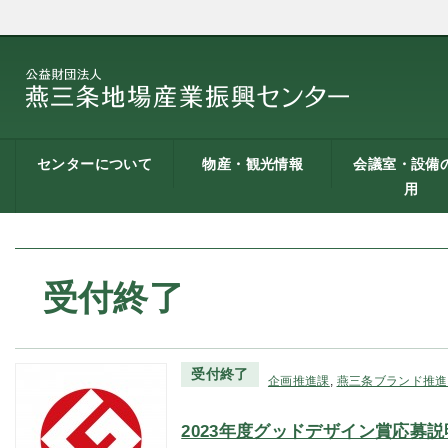
センターについて
物産・観光情報
会議室・設備
用
燕三条地場産業振興
施設案内
建築概要
交通アクセス
職員募集
記者会見一覧
情報公開
燕三条物産館
燕三条Wing
道の駅 燕三条地場産
燕三条金物本舗（ネ
レストラン（燕三条
燕三条夢創紀行
燕三条まちあるき
燕三条工場見学
センターとは
センター
ットショップ）
Bit）
貸し会議室など
貸し会議室のご
会議室の空き状
お弁当
機械設備の貸出
PC貸出し（情報
用案内
にあたって
室）
受付終了
受付終了
企画推進課
,
燕三条ブランド推進
2023年度グッドデザイン賞応募