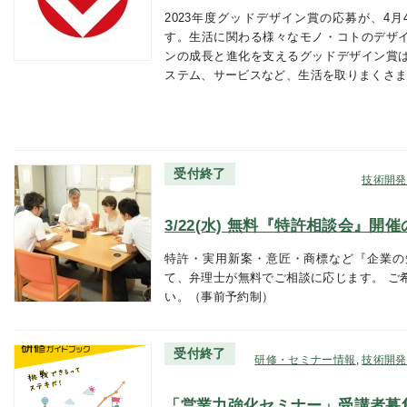
2023年度グッドデザイン賞の応募が、4月
す。生活に関わる様々なモノ・コトのデザ
ンの成長と進化を支えるグッドデザイン賞
ステム、サービスなど、生活を取りまくさ
受付終了
技術開発
3/22(水) 無料『特許相談会』開
特許・実用新案・意匠・商標など『企業の
て、弁理士が無料でご相談に応じます。 ご
い。（事前予約制）
受付終了
研修・セミナー情報
,
技術開発
「営業力強化セミナー」受講者募