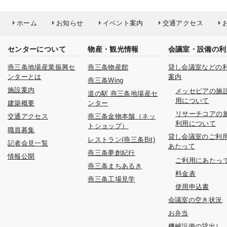
ホーム
お知らせ
イベント案内
交通アクセス
センターについて
物産・観光情報
会議室・設備の利
燕三条地場産業振興セ
燕三条物産館
貸し会議室などの
ンターとは
案内
燕三条Wing
施設案内
メッセピアの施
道の駅 燕三条地場産セ
用について
建築概要
ンター
リサーチコアの
交通アクセス
燕三条金物本舗（ネッ
利用について
トショップ）
職員募集
貸し会議室のご利
レストラン(燕三条Bit)
記者会見一覧
あたって
燕三条夢創紀行
情報公開
ご利用にあたっ
燕三条まちあるき
料金表
燕三条工場見学
使用申込書
会議室の空き状況
お弁当
機械設備の貸出し