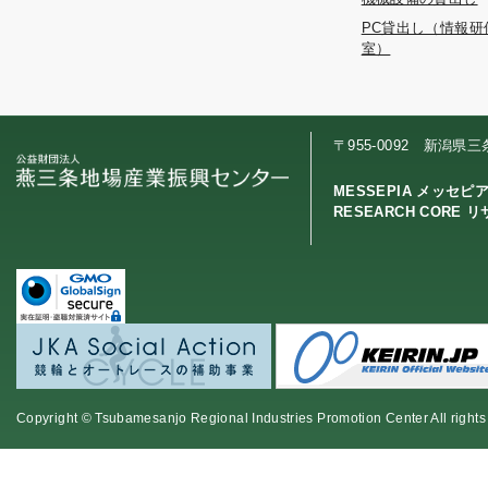
PC貸出し（情報研
室）
〒955-0092 新潟県
MESSEPIA メッセピ
RESEARCH CORE 
Copyright © Tsubamesanjo Regional Industries Promotion Center All rights