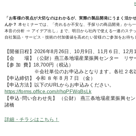
「お客様の視点が大切なのはわかるが、実際の製品開発にうまく活か
んか？
本セミナーでは、「売れるか不安な、手探りの商品開発」から一
本音の分析 ⇒ アイデア出し」まで、明日から社内で使える一連のステ
自社製品・サービス・技術の付加価値を高めたい皆様のご参加をお待ち
【開催日程】2026年8月26日、10月9日、11月６日、12月
【会 場】（公財）燕三条地場産業振興センター リサ
【参 加 費】18,700円（税込）
※会社単位のお申込みとなります。各社２名以上
【申込締切】 令和 ８ 年 8 月 7 日 （金）
【申込方法】以下のURLからお申込みください。
https://forms.office.com/r/hqPFWqBsLk
【申込･問い合わせ先】 （公財） 燕三条地場産業振興セン
諸橋
詳細・チラシはこちら！