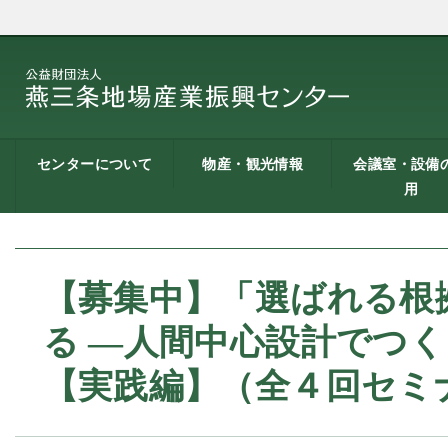
センターについて
物産・観光情報
会議室・設備
用
燕三条地場産業振興
施設案内
建築概要
交通アクセス
職員募集
記者会見一覧
情報公開
燕三条物産館
燕三条Wing
道の駅 燕三条地場産
燕三条金物本舗（ネ
レストラン（燕三条
燕三条夢創紀行
燕三条まちあるき
燕三条工場見学
センターとは
センター
ットショップ）
Bit）
貸し会議室など
貸し会議室のご
会議室の空き状
お弁当
機械設備の貸出
PC貸出し（情報
用案内
にあたって
室）
【募集中】「選ばれる根
る ―人間中心設計でつ
【実践編】（全４回セミ