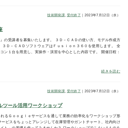
技術開発課
,
受付終了
｜2023年7月12日（水）
座
』の受講者を募集いたします。 ３Ｄ－ＣＡＤの使い方、モデル作成方
 ３Ｄ－ＣＡＤソフトウェアはＦｕｓｉｏｎ３６０を使用します。 全
コン１台を用意し、実操作・演習を中心とした内容です。 開催日程：
金
続きを読む
技術開発課
,
受付終了
｜2023年7月12日（水）
ルツール活用ワークショップ
られるＧｏｏｇｌｅサービスを通して業務の効率化をワークショップ形
サービスをちょっとアレンジして在庫管理やガントチャート、社内向け
イト」の基礎を作ってみませんか？ ワークショップでこういうものを