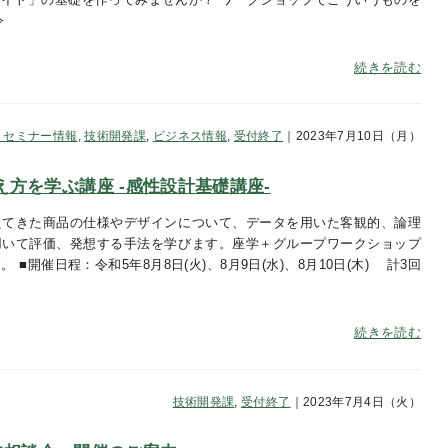
令
続きを読む
・セミナー情報
,
技術開発課
,
ビジネス情報
,
受付終了
｜2023年7月10日（月）
方を学ぶ講座 -感性設計基礎講座-
えてきた商品の仕様やデザインについて、データを用いた客観的、論理
用いて評価、発想する手法を学びます。座学＋グループワークショップ
■開催日程：令和5年8月8日(火)、8月9日(水)、8月10日(木) 計3回
続きを読む
技術開発課
,
受付終了
｜2023年7月4日（火）