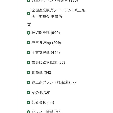
燕三条ブランド推進室
(130)
全国産業観光フォーラムin燕三条
実行委員会 事務局
(2)
技術開発課
(909)
燕三条Wing
(209)
企業支援課
(444)
海外販路支援課
(56)
総務課
(342)
燕三条ブランド推進課
(57)
その他
(16)
記者会見
(85)
ビジネス情報
(87)