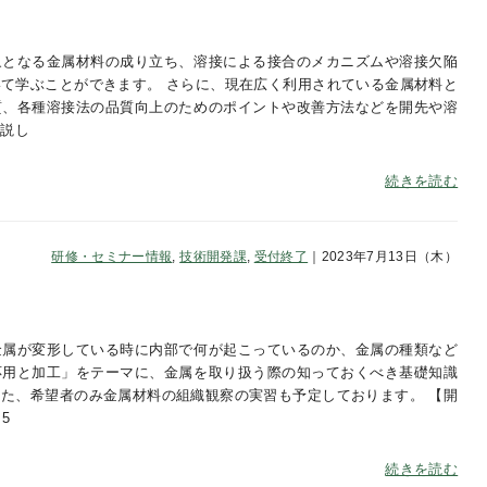
象となる金属材料の成り立ち、溶接による接合のメカニズムや溶接欠陥
て学ぶことができます。 さらに、現在広く利用されている金属材料と
質、各種溶接法の品質向上のためのポイントや改善方法などを開先や溶
解説し
続きを読む
研修・セミナー情報
,
技術開発課
,
受付終了
｜2023年7月13日（木）
金属が変形している時に内部で何が起こっているのか、金属の種類など
応用と加工」をテーマに、金属を取り扱う際の知っておくべき基礎知識
た、希望者のみ金属材料の組織観察の実習も予定しております。 【開
5
続きを読む