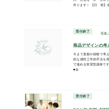
作ります！ 【日 程】
受付終了
研修
商品デザインの考え
今まで直観や経験で考
的な感性工学的手法を
で進める実習型講座です。 
■会
受付終了