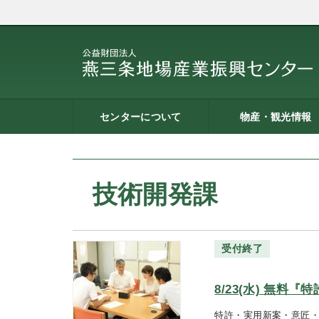
センターについて
物産・観光情報
燕三条地場産業振興センタ
施設案内
建築概要
交通アクセス
職員募集
記者会見一覧
情報公開
燕三条物産館
燕三条Wing
道の駅 燕三条地場産セ
燕三条金物本舗（ネッ
レストラン（燕三条Bit
燕三条夢創紀行
燕三条まちあるき
燕三条工場見学
ーとは
ター
ョップ）
技術開発課
受付終了
8/23(水) 無料
特許・実用新案・意匠・