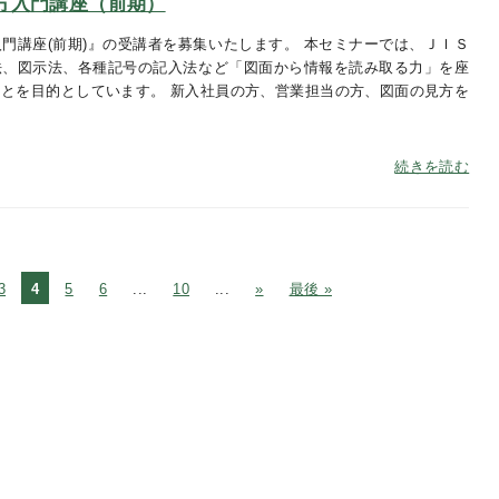
方入門講座（前期）
門講座(前期)』の受講者を募集いたします。 本セミナーでは、ＪＩＳ
法、図示法、各種記号の記入法など「図面から情報を読み取る力」を座
とを目的としています。 新入社員の方、営業担当の方、図面の見方を
い
続きを読む
3
4
5
6
...
10
...
»
最後 »