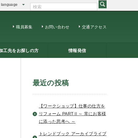
language
English
繁体中文
職員募集
お問い合わせ
交通アクセス
加工先をお探しの方
情報発信
修用ＤＶＤ
籍一覧
ジネスマッチング
三条ものづくり企業ナビ
情報発信
リサーチコアレポート
ビジネス情報
メールマガジン
最近の投稿
【ワークショップ】仕事の仕方を
リフォーム PARTⅡ～ 常にお客様
に添った思考へ ～
トレンドブック アーカイブライブ