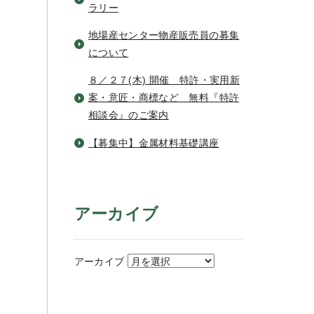
ラリー
地場産センター物産販売員の募集
について
８／２７(木) 開催 特許・実用新
案・意匠・商標など 無料『特許
相談会』のご案内
【募集中】金属材料基礎講座
アーカイブ
アーカイブ