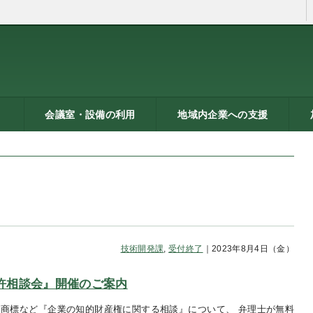
会議室・設備の利用
地域内企業への支援
ン
トシ
）
貸し会議室などの利用案内
貸し会議室のご利用にあた
会議室の空き状況
お弁当
機械設備の貸出し
PC貸出し（情報研修室）
メッセピアの施設利用につ
リサーチコアの施設利用に
ご利用にあたって
料金表
使用申込書
総合案内
燕三条ものづくり企業ナビ
技術支援・相談
燕三条ブランド
海外展開支援
開発力UP
研修のご案内
リサーチコア活用ブック
異業種プラザ
情報ライブラリー
支援助成制度へのリンク
研
書
ビ
燕
って
いて
ついて
技術開発課
,
受付終了
｜2023年8月4日（金）
『特許相談会』開催のご案内
商標など『企業の知的財産権に関する相談』について、 弁理士が無料