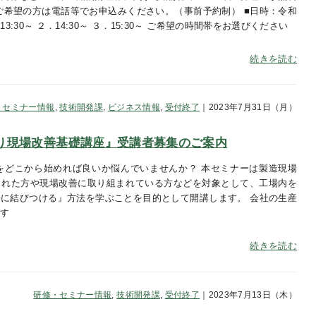
ご希望の方は電話等でお申込みください。（事前予約制） ■日時：令和
13:30～ ２．14:30～ ３．15:30～ ご希望の時間帯をお選びください
続きを読む
・セミナー情報
,
技術開発課
,
ビジネス情報
,
受付終了
｜2023年7月31日（月）
り現場改善基礎講座』受講者募集のご案内
をどこから始めれば良いか悩んでいませんか？ 本セミナーは製造現場
された方や現場改善に取り組まれている方などを対象として、工場内を
に結びつける』方法を学ぶことを目的として開講します。 会社の生産
献す
続きを読む
研修・セミナー情報
,
技術開発課
,
受付終了
｜2023年7月13日（木）