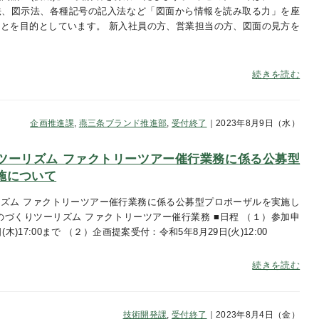
法、図示法、各種記号の記入法など「図面から情報を読み取る力」を座
とを目的としています。 新入社員の方、営業担当の方、図面の見方を
い
続きを読む
企画推進課
,
燕三条ブランド推進部
,
受付終了
｜2023年8月9日（水）
ツーリズム ファクトリーツアー催行業務に係る公募型
施について
ズム ファクトリーツアー催行業務に係る公募型プロポーザルを実施し
ものづくりツーリズム ファクトリーツアー催行業務 ■日程 （１）参加申
木)17:00まで （２）企画提案受付：令和5年8月29日(火)12:00
続きを読む
技術開発課
,
受付終了
｜2023年8月4日（金）