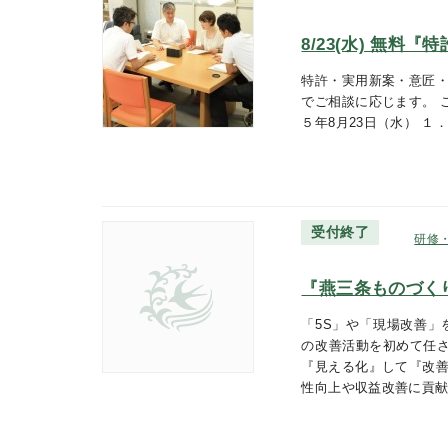
8/23(水) 無料
特許・実用新案・意匠・
でご相談に応じます。 
５年8月23日（水） １．
受付終了
研修
『燕三条ものづく
「5S」や「現場改善」
の改善活動を初めて任
『見える化』して『改善
性向上や収益改善に貢