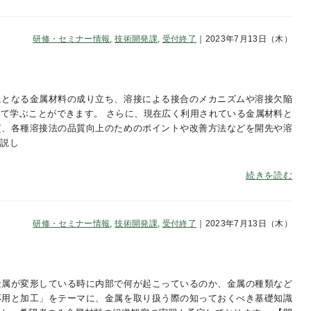
研修・セミナー情報
,
技術開発課
,
受付終了
｜2023年7月13日（木）
象となる金属材料の成り立ち、溶接による接合のメカニズムや溶接欠陥
て学ぶことができます。 さらに、現在広く利用されている金属材料と
質、各種溶接法の品質向上のためのポイントや改善方法などを開先や溶
解説し
続きを読む
研修・セミナー情報
,
技術開発課
,
受付終了
｜2023年7月13日（木）
金属が変形している時に内部で何が起こっているのか、金属の種類など
応用と加工」をテーマに、金属を取り扱う際の知っておくべき基礎知識