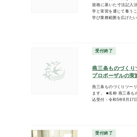
規格に基いた寸法記入
学と実習を通じて養うこ
学び業務範囲を広げた
受付終了
燕三条ものづくり
プロポーザルの実
燕三条ものづくりツーリ
ます。 ■名称 燕三条
込受付：令和5年8月17日(
受付終了