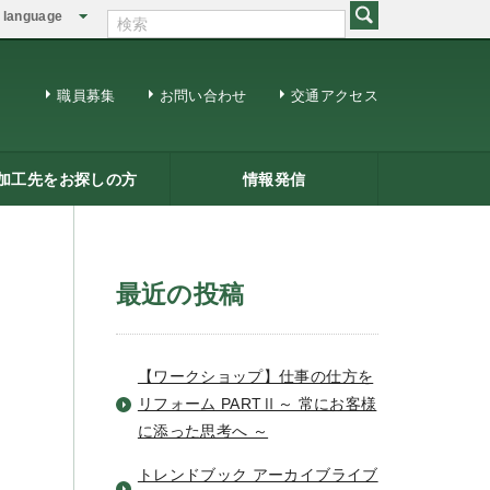
language
English
繁体中文
職員募集
お問い合わせ
交通アクセス
加工先をお探しの方
情報発信
修用ＤＶＤ
籍一覧
ジネスマッチング
三条ものづくり企業ナビ
情報発信
リサーチコアレポート
ビジネス情報
メールマガジン
最近の投稿
【ワークショップ】仕事の仕方を
リフォーム PARTⅡ～ 常にお客様
に添った思考へ ～
トレンドブック アーカイブライブ