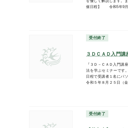
を優しく解説します。ま
催日程】 令和5年9月
受付終了
３ＤＣＡＤ入門講
『３Ｄ－ＣＡＤ入門講座
法を学ぶセミナーです。
日程で受講者１名にパソ
令和５年８月２５日（
受付終了