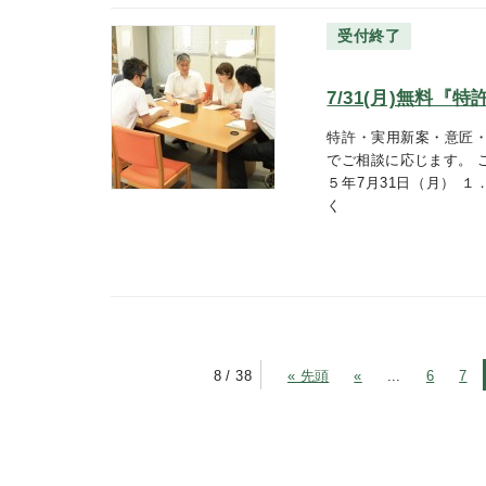
受付終了
7/31(月)無料
特許・実用新案・意匠
でご相談に応じます。 
５年7月31日（月） １．
く
8 / 38
« 先頭
«
...
6
7