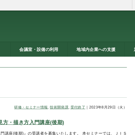
会議室・設備の利用
地域内企業への支援
ン
トシ
）
貸し会議室などの利用案内
貸し会議室のご利用にあた
会議室の空き状況
お弁当
機械設備の貸出し
PC貸出し（情報研修室）
メッセピアの施設利用につ
リサーチコアの施設利用に
ご利用にあたって
料金表
使用申込書
総合案内
燕三条ものづくり企業ナビ
技術支援・相談
燕三条ブランド
海外展開支援
開発力UP
研修のご案内
リサーチコア活用ブック
異業種プラザ
情報ライブラリー
支援助成制度へのリンク
研
書
ビ
燕
って
いて
ついて
研修・セミナー情報
,
技術開発課
,
受付終了
｜2023年8月29日（火）
見方・描き方入門講座(後期)
門講座(後期)』の受講者を募集いたします。 本セミナーでは、ＪＩＳ