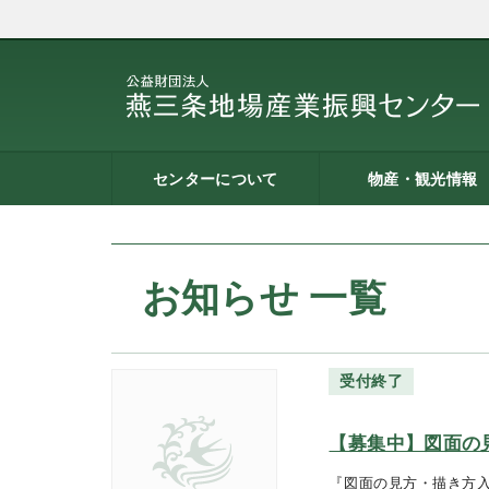
センターについて
物産・観光情報
燕三条地場産業振興センタ
施設案内
建築概要
交通アクセス
職員募集
記者会見一覧
情報公開
燕三条物産館
燕三条Wing
道の駅 燕三条地場産セ
燕三条金物本舗（ネッ
レストラン（燕三条Bit
燕三条夢創紀行
燕三条まちあるき
燕三条工場見学
ーとは
ター
ョップ）
お知らせ 一覧
受付終了
【募集中】図面の
『図面の見方・描き方入