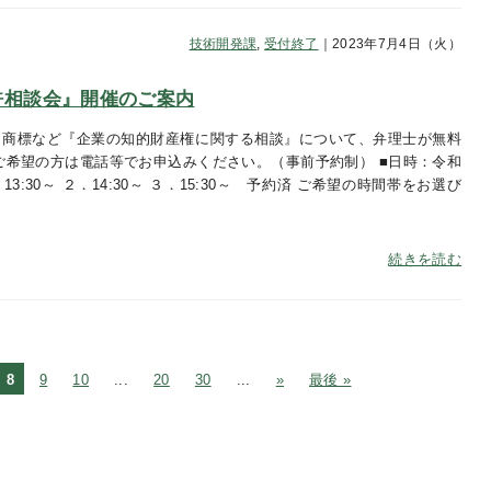
技術開発課
,
受付終了
｜2023年7月4日（火）
『特許相談会』開催のご案内
・商標など『企業の知的財産権に関する相談』について、弁理士が無料
ご希望の方は電話等でお申込みください。（事前予約制） ■日時：令和
13:30～ ２．14:30～ ３．15:30～ 予約済 ご希望の時間帯をお選び
続きを読む
8
9
10
...
20
30
...
»
最後 »