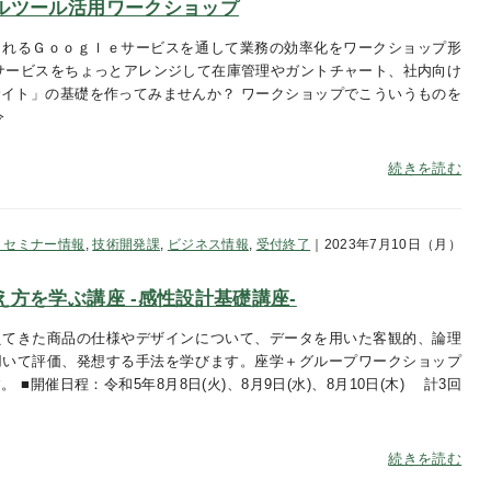
ルツール活用ワークショップ
られるＧｏｏｇｌｅサービスを通して業務の効率化をワークショップ形
サービスをちょっとアレンジして在庫管理やガントチャート、社内向け
イト」の基礎を作ってみませんか？ ワークショップでこういうものを
令
続きを読む
・セミナー情報
,
技術開発課
,
ビジネス情報
,
受付終了
｜2023年7月10日（月）
方を学ぶ講座 -感性設計基礎講座-
えてきた商品の仕様やデザインについて、データを用いた客観的、論理
用いて評価、発想する手法を学びます。座学＋グループワークショップ
■開催日程：令和5年8月8日(火)、8月9日(水)、8月10日(木) 計3回
続きを読む