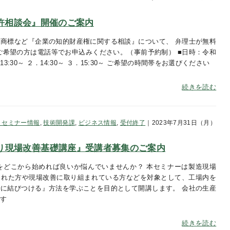
『特許相談会』開催のご案内
商標など『企業の知的財産権に関する相談』について、 弁理士が無料
ご希望の方は電話等でお申込みください。（事前予約制） ■日時：令和
13:30～ ２．14:30～ ３．15:30～ ご希望の時間帯をお選びください
続きを読む
・セミナー情報
,
技術開発課
,
ビジネス情報
,
受付終了
｜2023年7月31日（月）
り現場改善基礎講座』受講者募集のご案内
をどこから始めれば良いか悩んでいませんか？ 本セミナーは製造現場
された方や現場改善に取り組まれている方などを対象として、工場内を
に結びつける』方法を学ぶことを目的として開講します。 会社の生産
献す
続きを読む