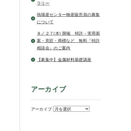
ラリー
地場産センター物産販売員の募集
について
８／２７(木) 開催 特許・実用新
案・意匠・商標など 無料『特許
相談会』のご案内
【募集中】金属材料基礎講座
アーカイブ
アーカイブ