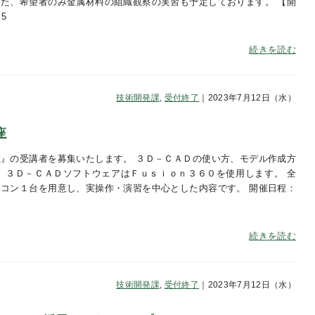
た、希望者のみ金属材料の組織観察の実習も予定しております。 【開
5
続きを読む
技術開発課
,
受付終了
｜2023年7月12日（水）
座
』の受講者を募集いたします。 ３Ｄ－ＣＡＤの使い方、モデル作成方
 ３Ｄ－ＣＡＤソフトウェアはＦｕｓｉｏｎ３６０を使用します。 全
コン１台を用意し、実操作・演習を中心とした内容です。 開催日程：
金
続きを読む
技術開発課
,
受付終了
｜2023年7月12日（水）