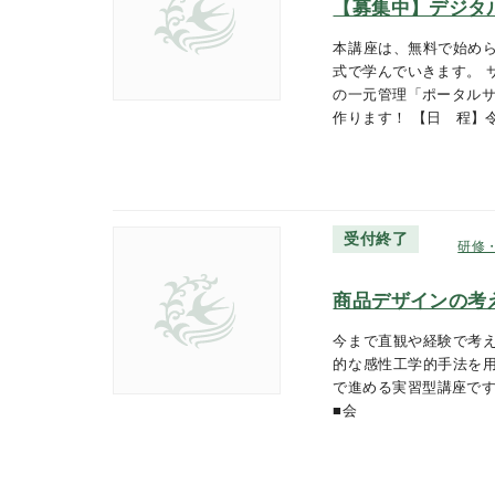
【募集中】デジタ
本講座は、無料で始め
式で学んでいきます。 
の一元管理「ポータルサ
作ります！ 【日 程】
受付終了
研修
商品デザインの考え
今まで直観や経験で考
的な感性工学的手法を
で進める実習型講座です。 
■会