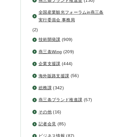
燕三条ブランド推進室
(130)
全国産業観光フォーラムin燕三条
実行委員会 事務局
(2)
技術開発課
(909)
燕三条Wing
(209)
企業支援課
(444)
海外販路支援課
(56)
総務課
(342)
燕三条ブランド推進課
(57)
その他
(16)
記者会見
(85)
ビジネス情報
(87)